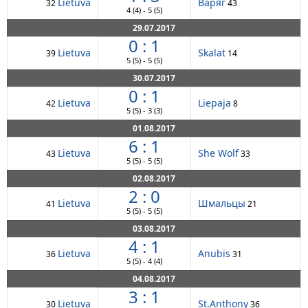
Lietuva
Варяг
32
43
4
(4)
-
5
(5)
29.07.2017
0 : 1
Lietuva
Skalat
39
14
5
(5)
-
5
(5)
30.07.2017
0 : 1
Lietuva
Liepaja
42
8
5
(5)
-
3
(3)
01.08.2017
6 : 1
Lietuva
She Wolf
43
33
5
(5)
-
5
(5)
02.08.2017
2 : 0
Lietuva
Шмальцы
41
21
5
(5)
-
5
(5)
03.08.2017
4 : 1
Lietuva
Anubis
36
31
5
(5)
-
4
(4)
04.08.2017
3 : 1
Lietuva
St.Anthony
30
36