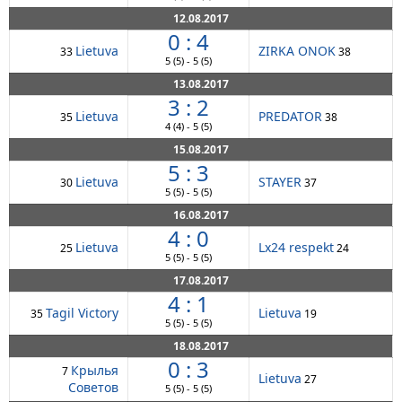
12.08.2017
0 : 4
Lietuva
ZIRKA ONOK
33
38
5
(5)
-
5
(5)
13.08.2017
3 : 2
Lietuva
PREDATOR
35
38
4
(4)
-
5
(5)
15.08.2017
5 : 3
Lietuva
STAYER
30
37
5
(5)
-
5
(5)
16.08.2017
4 : 0
Lietuva
Lx24 respekt
25
24
5
(5)
-
5
(5)
17.08.2017
4 : 1
Tagil Victory
Lietuva
35
19
5
(5)
-
5
(5)
18.08.2017
0 : 3
Крылья
7
Lietuva
27
Советов
5
(5)
-
5
(5)