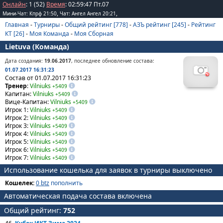
Онлайн
: 1 (52)
Время
:
02
:
59
:
47
Пт.07
,
,
Мини-Чат: Кпрф 21:50
Чат: Ангел Ангел 20:21
Главная
-
Турниры
-
Общий рейтинг [778]
-
АЗЪ рейтинг [245]
-
Рейтинг
КТ [26]
-
Моя Команда
-
Моя Сборная
Lietuva (Команда)
Дата создания:
19.06.2017
, последнее обновление состава:
01.07.2017 16:31:23
Состав от 01.07.2017 16:31:23
Тренер
:
Vilniuks
+5409
Капитан:
Vilniuks
+5409
Вице-Капитан:
Vilniuks
+5409
Игрок 1:
Vilniuks
+5409
Игрок 2:
Vilniuks
+5409
Игрок 3:
Vilniuks
+5409
Игрок 4:
Vilniuks
+5409
Игрок 5:
Vilniuks
+5409
Игрок 6:
Vilniuks
+5409
Игрок 7:
Vilniuks
+5409
Использование кошелька для заявок в турниры выключено
Кошелек:
0 btz
пополнить
Автоматическая подача состава включена
Общий рейтинг:
752