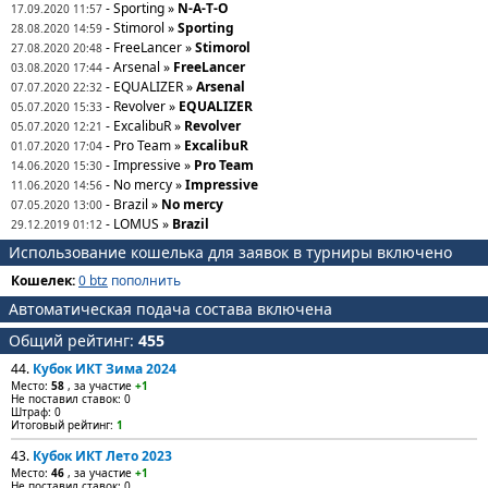
- Sporting »
N-A-T-O
17.09.2020 11:57
- Stimorol »
Sporting
28.08.2020 14:59
- FreeLancer »
Stimorol
27.08.2020 20:48
- Arsenal »
FreeLancer
03.08.2020 17:44
- EQUALIZER »
Arsenal
07.07.2020 22:32
- Revolver »
EQUALIZER
05.07.2020 15:33
- ExcalibuR »
Revolver
05.07.2020 12:21
- Pro Team »
ExcalibuR
01.07.2020 17:04
- Impressive »
Pro Team
14.06.2020 15:30
- No merсy »
Impressive
11.06.2020 14:56
- Brazil »
No merсy
07.05.2020 13:00
- LOMUS »
Brazil
29.12.2019 01:12
Использование кошелька для заявок в турниры включено
Кошелек:
0 btz
пополнить
Автоматическая подача состава включена
Общий рейтинг:
455
44.
Кубок ИКТ Зима 2024
Место:
58
, за участие
+1
Не поставил ставок: 0
Штраф: 0
Итоговый рейтинг:
1
43.
Кубок ИКТ Лето 2023
Место:
46
, за участие
+1
Не поставил ставок: 0