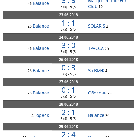
3 : 3
Margot Robbie Fun
Balance
26
Club
10
5
(5)
-
5
(5)
23.06.2018
1 : 1
Balance
SOLARiS
26
2
5
(5)
-
5
(5)
24.06.2018
3 : 0
Balance
ТРАССА
26
25
5
(5)
-
5
(5)
26.06.2018
0 : 3
Balance
За ВМФ
26
4
5
(5)
-
5
(5)
27.06.2018
0 : 1
Balance
Оболонь
26
23
5
(5)
-
5
(5)
28.06.2018
2 : 1
Горняк
Balance
4
26
5
(5)
-
5
(5)
29.06.2018
2 : 4