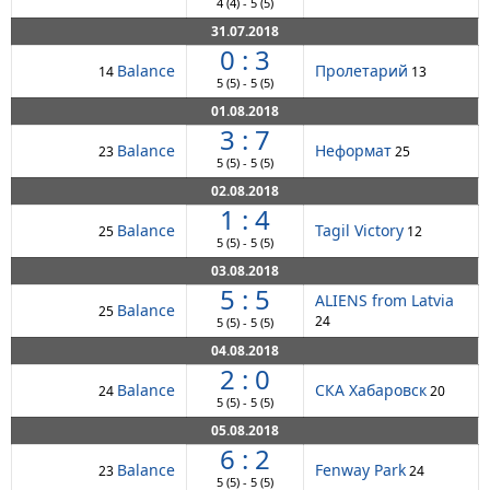
4
(4)
-
5
(5)
31.07.2018
0 : 3
Balance
Пролетарий
14
13
5
(5)
-
5
(5)
01.08.2018
3 : 7
Balance
Неформат
23
25
5
(5)
-
5
(5)
02.08.2018
1 : 4
Balance
Tagil Victory
25
12
5
(5)
-
5
(5)
03.08.2018
5 : 5
ALIENS from Latvia
Balance
25
24
5
(5)
-
5
(5)
04.08.2018
2 : 0
Balance
СКА Хабаровск
24
20
5
(5)
-
5
(5)
05.08.2018
6 : 2
Balance
Fenway Park
23
24
5
(5)
-
5
(5)