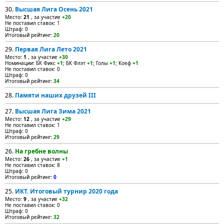
30.
Высшая Лига Осень 2021
Место:
21
, за участие
+20
Не поставил ставок: 1
Штраф: 0
Итоговый рейтинг:
20
29.
Первая Лига Лето 2021
Место:
1
, за участие
+30
Номинации: БК Фикс
+1
; БК Флэт
+1
; Голы
+1
; Коеф
+1
Не поставил ставок: 0
Штраф: 0
Итоговый рейтинг:
34
28.
Памяти наших друзей III
27.
Высшая Лига Зима 2021
Место:
12
, за участие
+29
Не поставил ставок: 1
Штраф: 0
Итоговый рейтинг:
29
26.
На гребне волны
Место:
26
, за участие
+1
Не поставил ставок: 8
Штраф: 0
Итоговый рейтинг:
0
25.
ИКТ. Итоговый турнир 2020 года
Место:
9
, за участие
+32
Не поставил ставок: 0
Штраф: 0
Итоговый рейтинг:
32