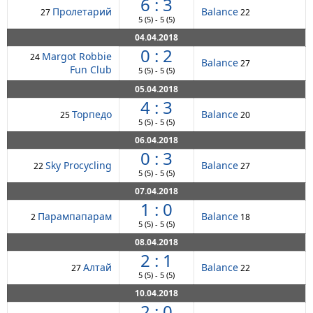
6 : 3
Пролетарий
Balance
27
22
5
(5)
-
5
(5)
04.04.2018
0 : 2
Margot Robbie
24
Balance
27
Fun Club
5
(5)
-
5
(5)
05.04.2018
4 : 3
Торпедо
Balance
25
20
5
(5)
-
5
(5)
06.04.2018
0 : 3
Sky Procycling
Balance
22
27
5
(5)
-
5
(5)
07.04.2018
1 : 0
Парампапарам
Balance
2
18
5
(5)
-
5
(5)
08.04.2018
2 : 1
Алтай
Balance
27
22
5
(5)
-
5
(5)
10.04.2018
2 : 0