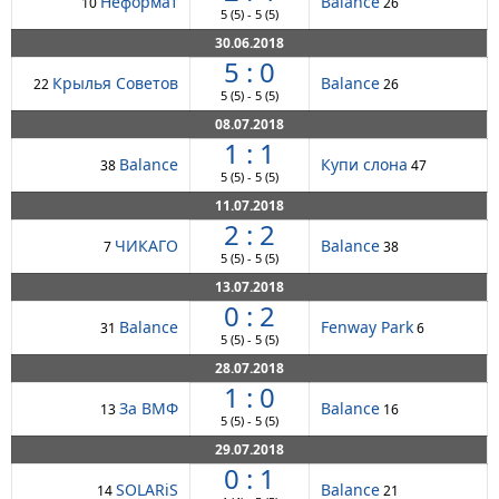
Неформат
Balance
10
26
5
(5)
-
5
(5)
30.06.2018
5 : 0
Крылья Советов
Balance
22
26
5
(5)
-
5
(5)
08.07.2018
1 : 1
Balance
Купи слона
38
47
5
(5)
-
5
(5)
11.07.2018
2 : 2
ЧИКАГО
Balance
7
38
5
(5)
-
5
(5)
13.07.2018
0 : 2
Balance
Fenway Park
31
6
5
(5)
-
5
(5)
28.07.2018
1 : 0
За ВМФ
Balance
13
16
5
(5)
-
5
(5)
29.07.2018
0 : 1
SOLARiS
Balance
14
21