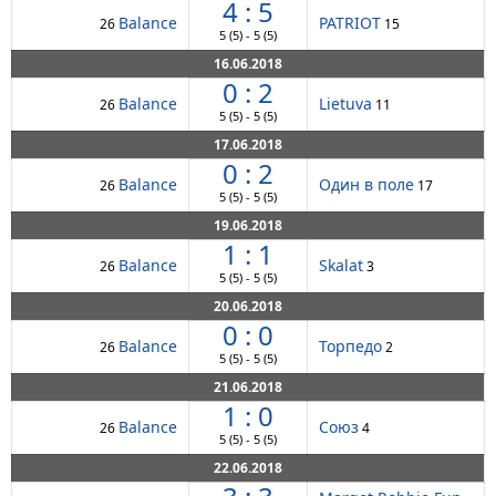
4 : 5
Balance
PATRIOT
26
15
5
(5)
-
5
(5)
16.06.2018
0 : 2
Balance
Lietuva
26
11
5
(5)
-
5
(5)
17.06.2018
0 : 2
Balance
Один в поле
26
17
5
(5)
-
5
(5)
19.06.2018
1 : 1
Balance
Skalat
26
3
5
(5)
-
5
(5)
20.06.2018
0 : 0
Balance
Торпедо
26
2
5
(5)
-
5
(5)
21.06.2018
1 : 0
Balance
Союз
26
4
5
(5)
-
5
(5)
22.06.2018