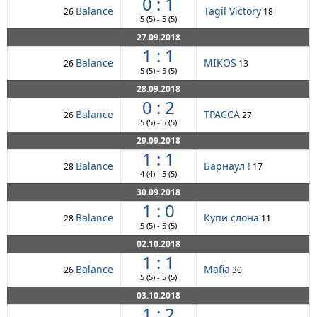
0 : 1
Balance
Tagil Victory
26
18
5
(5)
-
5
(5)
27.09.2018
1 : 1
Balance
MIKOS
26
13
5
(5)
-
5
(5)
28.09.2018
0 : 2
Balance
ТРАССА
26
27
5
(5)
-
5
(5)
29.09.2018
1 : 1
Balance
Барнаул !
28
17
4
(4)
-
5
(5)
30.09.2018
1 : 0
Balance
Купи слона
28
11
5
(5)
-
5
(5)
02.10.2018
1 : 1
Balance
Mafia
26
30
5
(5)
-
5
(5)
03.10.2018
1 : 2