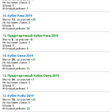
Не поставил ставок: 0
Штраф: 0
Итоговый рейтинг:
1
16.
Кубок Рака 2019
Место:
12
, за участие
+29
Не поставил ставок: 0
Штраф: 0
Итоговый рейтинг:
29
15.
Предстартовый Кубок Рака 2019
Место:
8
, за участие
+8
Не поставил ставок: 0
Штраф: 0
Итоговый рейтинг:
8
14.
Кубок Овна 2019
Место:
20
, за участие
+21
Не поставил ставок: 1
Штраф: 0
Итоговый рейтинг:
21
13.
Предстартовый Кубок Овна 2019
Место:
34
, за участие
+1
Не поставил ставок: 0
Штраф: 0
Итоговый рейтинг:
1
12.
Кубок Рыбы 2019
Место:
18
, за участие
+23
Не поставил ставок: 0
Штраф: 0
Итоговый рейтинг:
23