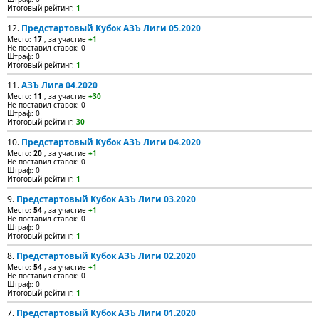
Итоговый рейтинг:
1
12.
Предстартовый Кубок АЗЪ Лиги 05.2020
Место:
17
, за участие
+1
Не поставил ставок: 0
Штраф: 0
Итоговый рейтинг:
1
11.
АЗЪ Лига 04.2020
Место:
11
, за участие
+30
Не поставил ставок: 0
Штраф: 0
Итоговый рейтинг:
30
10.
Предстартовый Кубок АЗЪ Лиги 04.2020
Место:
20
, за участие
+1
Не поставил ставок: 0
Штраф: 0
Итоговый рейтинг:
1
9.
Предстартовый Кубок АЗЪ Лиги 03.2020
Место:
54
, за участие
+1
Не поставил ставок: 0
Штраф: 0
Итоговый рейтинг:
1
8.
Предстартовый Кубок АЗЪ Лиги 02.2020
Место:
54
, за участие
+1
Не поставил ставок: 0
Штраф: 0
Итоговый рейтинг:
1
7.
Предстартовый Кубок АЗЪ Лиги 01.2020