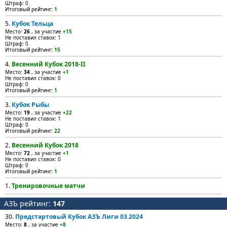
Штраф: 0
Итоговый рейтинг:
1
5.
Кубок Тельца
Место:
26
, за участие
+15
Не поставил ставок: 1
Штраф: 0
Итоговый рейтинг:
15
4.
Весенний Кубок 2018-II
Место:
34
, за участие
+1
Не поставил ставок: 0
Штраф: 0
Итоговый рейтинг:
1
3.
Кубок Рыбы
Место:
19
, за участие
+22
Не поставил ставок: 1
Штраф: 0
Итоговый рейтинг:
22
2.
Весенний Кубок 2018
Место:
72
, за участие
+1
Не поставил ставок: 0
Штраф: 0
Итоговый рейтинг:
1
1.
Тренировочные матчи
АЗЪ рейтинг:
147
30.
Предстартовый Кубок АЗЪ Лиги 03.2024
Место:
8
, за участие
+8