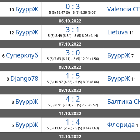
0 : 3
БууррЖ
Valencia CF
10
5
(5)
19.47
(0)
-
5
(5)
9.39
(6.09)
06.10.2022
3 : 1
БууррЖ
Lietuva
12
11
5
(5)
8.49
(6.84)
-
5
(5)
8.05
(4.14)
07.10.2022
3 : 0
Суперклуб
БууррЖ
6
7
5
(5)
7.63
(6.11)
-
5
(5)
12.94
(1.56)
08.10.2022
1 : 5
Django78
БууррЖ
8
11
5
(5)
10.97
(4.33)
-
5
(5)
8.06
(8.06)
09.10.2022
4 : 2
БууррЖ
Балтика С
8
5
(5)
8.91
(7.01)
-
5
(5)
7.75
(5.52)
11.10.2022
1 : 4
БууррЖ
Флорида
5
1
5
(5)
11.61
(2.76)
-
5
(5)
9.14
(7.63)
12.10.2022