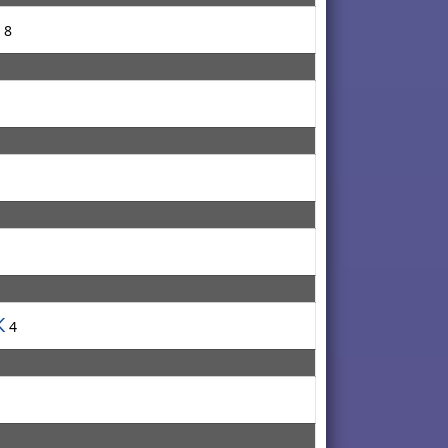
8
К
4