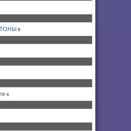
ИТОНЫ
8
ле
4