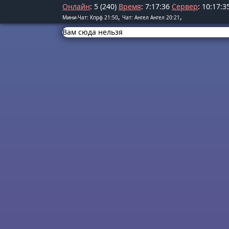
Онлайн
: 5 (240)
Время
:
7
:
17
:
37
Сервер
:
10
:
17
:
3
,
,
Мини-Чат: Кпрф 21:50
Чат: Ангел Ангел 20:21
Вам сюда нельзя