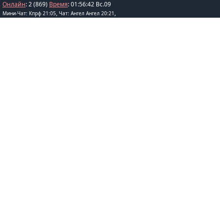
Онлайн
: 2 (869)
Время
:
01
:
56
:
42
Вс.09
,
,
Мини-Чат: Кпрф 21:05
Чат: Ангел Ангел 20:21