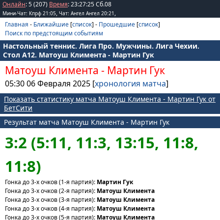
Онлайн
: 5 (207)
Время
:
23
:
27
:
25
Сб.08
,
,
Мини-Чат: Кпрф 21:05
Чат: Ангел Ангел 20:21
Главная
-
Ближайшие
[
список
] -
Прошедшие
[
список
]
Поиск по предстоящим событиям
Настольный теннис. Лига Про. Мужчины. Лига Чехии.
Стол А12. Матоуш Климента - Мартин Гук
Матоуш Климента
-
Мартин Гук
05:30 06 Февраля 2025 [
хронология матча
]
Показать статистику матча Матоуш Климента - Мартин Гук от
БетСити
Результат матча Матоуш Климента - Мартин Гук
3:2 (5:11, 11:3, 13:15, 11:8,
11:8)
Гонка до 3-х очков (1-я партия):
Мартин Гук
Гонка до 3-х очков (2-я партия):
Матоуш Климента
Гонка до 3-х очков (3-я партия):
Матоуш Климента
Гонка до 3-х очков (4-я партия):
Матоуш Климента
Гонка до 3-х очков (5-я партия):
Матоуш Климента