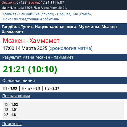
Онлайн
: 6 (428)
Время
:
17
:
31
:
11
Пт.07
,
,
Мини-Чат: italia 14:07
Чат: Ангел Ангел 20:21
Главная
-
Ближайшие
[
список
] -
Прошедшие
[
список
]
Поиск по предстоящим событиям
Гандбол. Тунис. Национальная лига. Мужчины. Мсакен -
Хаммамет
Мсакен
-
Хаммамет
17:00 14 Марта 2025 [
хронология матча
]
Результат матча Мсакен - Хаммамет
21:21 (10:10)
Основная линия
П1 -
1.83
Ничья -
8.9
П2 -
2.27
Полная линия
1X -
1.52
12 -
1.01
X2 -
1.81
Прогнозы