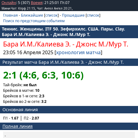
Онлайн
: 5 (307)
Время
:
21
:
25
:
01
Пт.07
,
,
Мини-Чат: Кпрф 21:15
Чат: Ангел Ангел 20:21
Главная
-
Ближайшие
[
список
] -
Прошедшие
[
список
]
Поиск по предстоящим событиям
Теннис. Женщины. ITF 50. Зефирхилс. США. Пары. Clay.
Бара И.М./Калиева Э. - Джонс М./Мур Т.
Бара И.М./Калиева Э.
-
Джонс М./Мур Т.
23:05 16 Апреля 2025 [
хронология матча
]
Результат матча Бара И.М./Калиева Э. - Джонс М./Мур Т.
2:1 (4:6, 6:3, 10:6)
Тай-брейк:
не был
Брейков в матче:
10
Брейков в 1-м сете:
2:3
Брейков во 2-м сете:
3:2
Основная линия
П1 -
1.67
П2 -
2.07
Полная линия
-