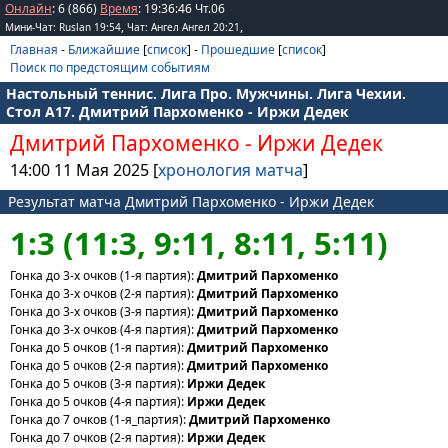
Онлайн
: 6 (866)
Время
:
19
:
36
:
46
Чт.06
,
,
Мини-Чат: Ruslan 19:54
Чат: Ангел Ангел 20:21
Главная
-
Ближайшие
[
список
] -
Прошедшие
[
список
]
Поиск по предстоящим событиям
Настольный теннис. Лига Про. Мужчины. Лига Чехии.
Стол А17. Дмитрий Пархоменко - Иржи Дедек
Дмитрий Пархоменко
-
Иржи Дедек
14:00 11 Мая 2025 [
хронология матча
]
Результат матча Дмитрий Пархоменко - Иржи Дедек
1:3 (11:3, 9:11, 8:11, 5:11)
Гонка до 3-х очков (1-я партия):
Дмитрий Пархоменко
Гонка до 3-х очков (2-я партия):
Дмитрий Пархоменко
Гонка до 3-х очков (3-я партия):
Дмитрий Пархоменко
Гонка до 3-х очков (4-я партия):
Дмитрий Пархоменко
Гонка до 5 очков (1-я партия):
Дмитрий Пархоменко
Гонка до 5 очков (2-я партия):
Дмитрий Пархоменко
Гонка до 5 очков (3-я партия):
Иржи Дедек
Гонка до 5 очков (4-я партия):
Иржи Дедек
Гонка до 7 очков (1-я_партия):
Дмитрий Пархоменко
Гонка до 7 очков (2-я партия):
Иржи Дедек