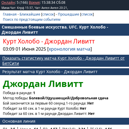
Онлайн
: 5 (166)
Время
:
15
:
38
:
34
Сб.08
,
,
Мини-Чат: Кпрф 15:37
Чат: Ангел Ангел 20:21
Главная
-
Ближайшие
[
список
] -
Прошедшие
[
список
]
Поиск по предстоящим событиям
Смешанные боевые искусства. UFC. Курт Холобо -
Джордан Ливитт
Курт Холобо
-
Джордан Ливитт
03:09 01 Июня 2025 [
хронология матча
]
Показать статистику матча Курт Холобо - Джордан Ливитт от
БетСити
Результат матча Курт Холобо - Джордан Ливитт
Джордан Ливитт
Победа в раунде:
1
Метод победы:
Болевой/Удушающий/Добровольная сдача
Бой закончится за первые 60 секунд 1-го раунда:
Нет
Победит за 60 сек. в 1-м раунде Курт Холобо:
Нет
Победит за 60 сек. в 1-м раунде Джордан Ливитт:
Нет
Основная линия