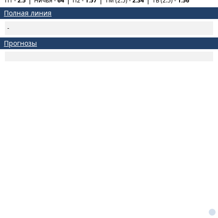
П1 -
2.5
Ничья -
64
П2 -
1.57
ТМ (2.5) -
2.34
ТБ (2.5) -
1.56
Полная линия
-
Прогнозы