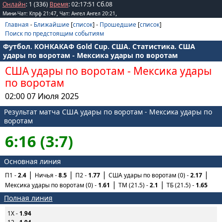
Онлайн
: 1 (336)
Время
:
02
:
17
:
51
Сб.08
,
,
Мини-Чат: Кпрф 21:47
Чат: Ангел Ангел 20:21
Главная
-
Ближайшие
[
список
] -
Прошедшие
[
список
]
Поиск по предстоящим событиям
Футбол. КОНКАКАФ Gold Cup. США. Статистика. США
удары по воротам - Мексика удары по воротам
США удары по воротам
-
Мексика удары
по воротам
02:00 07 Июля 2025
Результат матча США удары по воротам - Мексика удары по
воротам
6:16 (3:7)
Основная линия
П1 -
2.4
Ничья -
8.5
П2 -
1.77
США удары по воротам (0) -
2.17
Мексика удары по воротам (0) -
1.61
ТМ (21.5) -
2.1
ТБ (21.5) -
1.65
Полная линия
1X -
1.94