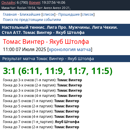
Онлайн
: 6 (790)
Время
:
19
:
37
:
56
Чт.06
,
,
Мини-Чат: Ruslan 19:54
Чат: Ангел Ангел 20:21
Главная
-
Ближайшие
[
список
] -
Прошедшие
[
список
]
Поиск по предстоящим событиям
Настольный теннис. Лига Про. Мужчины. Лига Чехии.
Стол А17. Томас Винтер - Якуб Штолфа
Томас Винтер
-
Якуб Штолфа
11:00 07 Июля 2025 [
хронология матча
]
Результат матча Томас Винтер - Якуб Штолфа
3:1 (6:11, 11:9, 11:7, 11:5)
Гонка до 3-х очков (1-я партия):
Томас Винтер
Гонка до 3-х очков (2-я партия):
Томас Винтер
Гонка до 3-х очков (3-я партия):
Томас Винтер
Гонка до 3-х очков (4-я партия):
Томас Винтер
Гонка до 5 очков (1-я партия):
Томас Винтер
Гонка до 5 очков (2-я партия):
Томас Винтер
Гонка до 5 очков (3-я партия):
Томас Винтер
Гонка до 5 очков (4-я партия):
Томас Винтер
Гонка до 7 очков (1-я_партия):
Якуб Штолфа
Гонка до 7 очков (2-я партия):
Томас Винтер