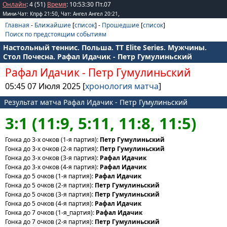
Онлайн
: 4 (51)
Время
:
10
:
53
:
30
Пт.07
,
,
Мини-Чат: Кпрф 21:50
Чат: Ангел Ангел 20:21
Главная
-
Ближайшие
[
список
] -
Прошедшие
[
список
]
Поиск по предстоящим событиям
Настольный теннис. Польша. TT Elite Series. Мужчины.
Стол Почесна. Рафал Идачик - Петр Гумулиньский
Рафал Идачик
-
Петр Гумулиньский
05:45 07 Июля 2025 [
хронология матча
]
Результат матча Рафал Идачик - Петр Гумулиньский
3:1 (11:9, 5:11, 11:8, 11:5)
Гонка до 3-х очков (1-я партия):
Петр Гумулиньский
Гонка до 3-х очков (2-я партия):
Петр Гумулиньский
Гонка до 3-х очков (3-я партия):
Рафал Идачик
Гонка до 3-х очков (4-я партия):
Рафал Идачик
Гонка до 5 очков (1-я партия):
Рафал Идачик
Гонка до 5 очков (2-я партия):
Петр Гумулиньский
Гонка до 5 очков (3-я партия):
Петр Гумулиньский
Гонка до 5 очков (4-я партия):
Рафал Идачик
Гонка до 7 очков (1-я_партия):
Рафал Идачик
Гонка до 7 очков (2-я партия):
Петр Гумулиньский