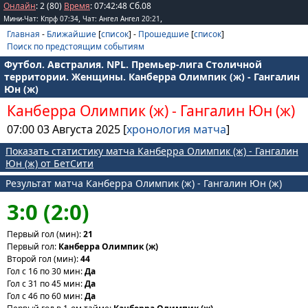
Онлайн
: 2 (80)
Время
:
07
:
42
:
48
Сб.08
,
,
Мини-Чат: Кпрф 07:34
Чат: Ангел Ангел 20:21
Главная
-
Ближайшие
[
список
] -
Прошедшие
[
список
]
Поиск по предстоящим событиям
Футбол. Австралия. NPL. Премьер-лига Столичной
территории. Женщины. Канберра Олимпик (ж) - Гангалин
Юн (ж)
Канберра Олимпик (ж)
-
Гангалин Юн (ж)
07:00 03 Августа 2025 [
хронология матча
]
Показать статистику матча Канберра Олимпик (ж) - Гангалин
Юн (ж) от БетСити
Результат матча Канберра Олимпик (ж) - Гангалин Юн (ж)
3:0 (2:0)
Первый гол (мин):
21
Первый гол:
Канберра Олимпик (ж)
Второй гол (мин):
44
Гол с 16 по 30 мин:
Да
Гол с 31 по 45 мин:
Да
Гол с 46 по 60 мин:
Да