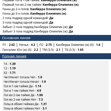
Первый гол в 1-ом тайме:
Канберра Олимпик (ж)
Первый гол во 2-ом тайме:
Канберра Олимпик (ж)
Гонка до 2-х голов:
Канберра Олимпик (ж)
Гонка до 3-х голов:
Канберра Олимпик (ж)
2 гола подряд одной командой:
Да
3 гола подряд одной командой:
Да
Забьет 2 гола подряд Канберра Олимпик (ж):
Да
Забьет 3 гола подряд Канберра Олимпик (ж):
Да
Основная линия
П1 -
2.02
Ничья -
4.2
П2 -
2.75
Канберра Олимпик (ж) (0) -
1.6
Гангалин Юн (ж) (0) -
2.2
ТМ (3.5) -
2.1
ТБ (3.5) -
1.65
Полная линия
1X -
1.39
12 -
1.19
X2 -
1.71
Чет/Нечет тотала Чет -
1.9
Чет/Нечет тотала Нечет -
1.9
Гол в 1-ом тайме Да -
1.14
Гол в 1-ом тайме Нет -
4.9
Гол во 2-ом тайме Да -
1.06
Гол во 2-ом тайме Нет -
7.3
Голы в обоих таймах Да -
1.31
Голы в обоих таймах Нет -
3.1