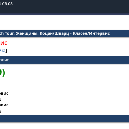
4
Сб.08
ch Tour. Женщины. Коцан/Шварц - Класен/Интервис
вис
тча
]
рвис
9)
рвис
ц
рвис
ц