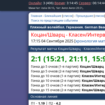
Онлайн
: 3 (406)
Время
:
3
:
14
:
45
Сервер
:
06
:
14
:
4
,
,
Мини-Чат: italia 06:10
Чат: Ангел Ангел 20:21
Главная
-
Ближайшие
[
список
] -
Прошедшие
[
список
]
Поиск по предстоящим событиям
Пляжный волейбол. Германия. German Bea
Коцан/Шварц
-
Класен/Интер
17:15 04 Сентября 2025 [
хронология ма
Результат матча Коцан/Шварц - Класен/Инте
2:1 (15:21, 21:11, 15:
Гонка до 5 очков (1-я партия):
Коцан/Шварц
Гонка до 5 очков (2-я партия):
Коцан/Шварц
Гонка до 10 очков (1-я партия):
Класен/Инте
Гонка до 10 очков (2-я партия):
Коцан/Швар
Гонка до 15 очков (1-я партия):
Класен/Инте
Гонка до 15 очков (2-я партия):
Коцан/Швар
Основная линия
П1 -
1.19
П2 -
4.2