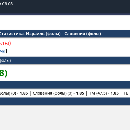
9
Сб.08
татистика. Израиль (фолы) - Словения (фолы)
олы)
тча
]
(фолы)
8)
олы) (0) -
1.85
Словения (фолы) (0) -
1.85
ТМ (47.5) -
1.85
ТБ 