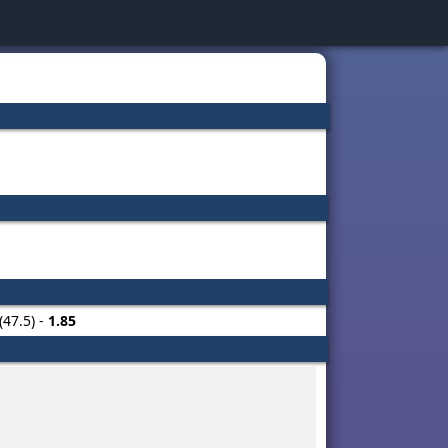
(47.5) -
1.85