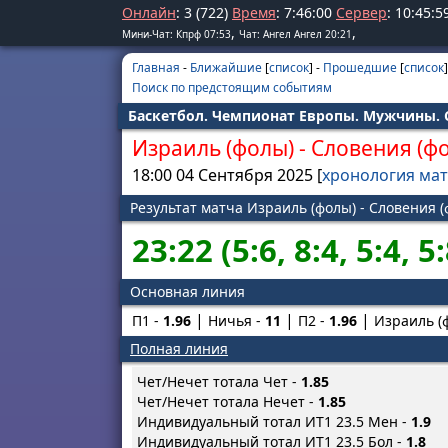
Онлайн
: 3 (722)
Время
:
7
:
46
:
00
Сервер
:
10
:
45
:
5
,
,
Мини-Чат: Кпрф 07:53
Чат: Ангел Ангел 20:21
Главная
-
Ближайшие
[
список
] -
Прошедшие
[
список
]
Поиск по предстоящим событиям
Баскетбол. Чемпионат Европы. Мужчины. С
Израиль (фолы)
-
Словения (ф
18:00 04 Сентября 2025 [
хронология ма
Результат матча Израиль (фолы) - Словения 
23:22 (5:6, 8:4, 5:4, 5:
Основная линия
П1 -
1.96
Ничья -
11
П2 -
1.96
Израиль (ф
Полная линия
Чет/Нечет тотала Чет -
1.85
Чет/Нечет тотала Нечет -
1.85
Индивидуальный тотал ИТ1 23.5 Мен -
1.9
Индивидуальный тотал ИТ1 23.5 Бол -
1.8