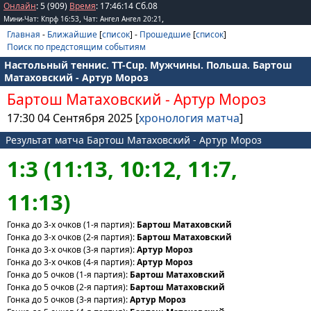
Онлайн
: 5 (909)
Время
:
17
:
46
:
14
Сб.08
,
,
Мини-Чат: Кпрф 16:53
Чат: Ангел Ангел 20:21
Главная
-
Ближайшие
[
список
] -
Прошедшие
[
список
]
Поиск по предстоящим событиям
Настольный теннис. TT-Cup. Мужчины. Польша. Бартош
Матаховский - Артур Мороз
Бартош Матаховский
-
Артур Мороз
17:30 04 Сентября 2025 [
хронология матча
]
Результат матча Бартош Матаховский - Артур Мороз
1:3 (11:13, 10:12, 11:7,
11:13)
Гонка до 3-х очков (1-я партия):
Бартош Матаховский
Гонка до 3-х очков (2-я партия):
Бартош Матаховский
Гонка до 3-х очков (3-я партия):
Артур Мороз
Гонка до 3-х очков (4-я партия):
Артур Мороз
Гонка до 5 очков (1-я партия):
Бартош Матаховский
Гонка до 5 очков (2-я партия):
Бартош Матаховский
Гонка до 5 очков (3-я партия):
Артур Мороз