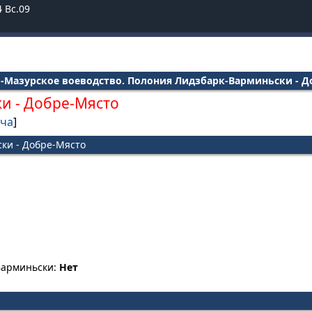
4
Вс.09
о-Мазурское воеводство. Полония Лидзбарк-Варминьски - Д
ки
-
Добре-Място
тча
]
ки - Добре-Място
-Варминьски:
Нет