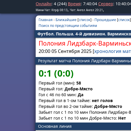
Онлайн
: 4 (244)
Время
:
7
:
40
:
04
Сервер
:
10
:
40
:
0
,
,
Мини-Чат: Кпрф 08:13
Чат: Ангел Ангел 20:21
Главная
-
Ближайшие
[
список
] -
Прошедшие
[
список
]
Поиск по предстоящим событиям
Футбол. Польша. 4-й дивизион. Варминск
Полония Лидзбарк-Варминьс
20:00 05 Сентября 2025 [
хронология ма
Результат матча Полония Лидзбарк-Варминьс
0:1 (0:0)
Первый гол (мин):
58
Первый гол:
Добре-Място
Гол с 46 по 60 мин:
Да
Первый гол в 1-ом тайме:
нет голов
Первый гол во 2-ом тайме:
Добре-Място
Забьет гол с 1 по 10 мин Полония Лидзбарк
Забьет гол с 1 по 10 мин Добре-Място:
Нет
Основная линия