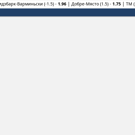
дзбарк-Варминьски (-1.5) -
1.96
Добре-Място (1.5) -
1.75
ТМ (