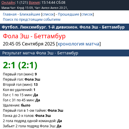
Онлайн
: 1 (121)
Время
:
15
:
14
:
44
Сб.08
,
,
Мини-Чат: Кпрф 15:09
Чат: Ангел Ангел 20:21
Главная
-
Ближайшие
[
список
] -
Прошедшие
[
список
]
Поиск по предстоящим событиям
Футбол. Люксембург. 1-й дивизион. Фола Эш - Беттамбур
Фола Эш
-
Беттамбур
20:45 05 Сентября 2025 [
хронология матча
]
Результат матча Фола Эш - Беттамбур
2:1 (2:1)
Первый гол (мин):
9
Первый гол:
Фола Эш
Второй гол (мин):
13
Кол-во удалений:
1
Гол с 1 по 15 мин:
Да
Гол с 31 по 45 мин:
Да
Удаление:
было
Первый гол в 1-ом тайме:
Фола Эш
Гонка до 2-х голов:
Фола Эш
2 гола подряд одной командой:
Да
Забьет 2 гола подряд Фола Эш:
Да