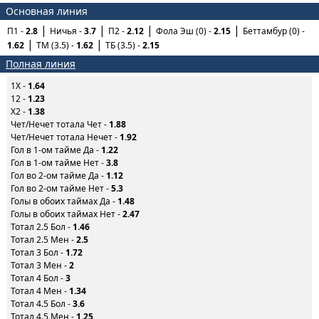
Основная линия
П1 -
2.8
Ничья -
3.7
П2 -
2.12
Фола Эш (0) -
2.15
Беттамбур (0) -
1.62
ТМ (3.5) -
1.62
ТБ (3.5) -
2.15
Полная линия
1X -
1.64
12 -
1.23
X2 -
1.38
Чет/Нечет тотала Чет -
1.88
Чет/Нечет тотала Нечет -
1.92
Гол в 1-ом тайме Да -
1.22
Гол в 1-ом тайме Нет -
3.8
Гол во 2-ом тайме Да -
1.12
Гол во 2-ом тайме Нет -
5.3
Голы в обоих таймах Да -
1.48
Голы в обоих таймах Нет -
2.47
Тотал 2.5 Бол -
1.46
Тотал 2.5 Мен -
2.5
Тотал 3 Бол -
1.72
Тотал 3 Мен -
2
Тотал 4 Бол -
3
Тотал 4 Мен -
1.34
Тотал 4.5 Бол -
3.6
Тотал 4.5 Мен -
1.25