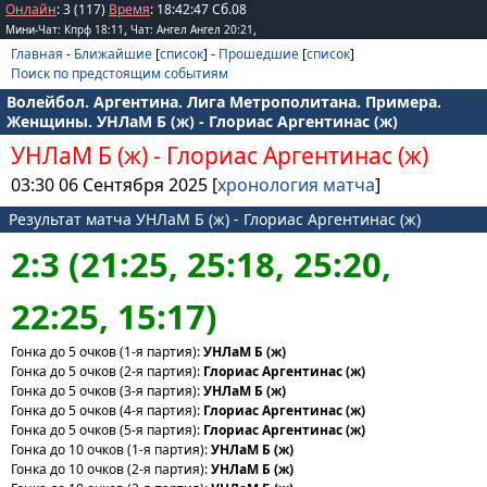
Онлайн
: 3 (117)
Время
:
18
:
42
:
47
Сб.08
,
,
Мини-Чат: Кпрф 18:11
Чат: Ангел Ангел 20:21
Главная
-
Ближайшие
[
список
] -
Прошедшие
[
список
]
Поиск по предстоящим событиям
Волейбол. Аргентина. Лига Метрополитана. Примера.
Женщины. УНЛаМ Б (ж) - Глориас Аргентинас (ж)
УНЛаМ Б (ж)
-
Глориас Аргентинас (ж)
03:30 06 Сентября 2025 [
хронология матча
]
Результат матча УНЛаМ Б (ж) - Глориас Аргентинас (ж)
2:3 (21:25, 25:18, 25:20,
22:25, 15:17)
Гонка до 5 очков (1-я партия):
УНЛаМ Б (ж)
Гонка до 5 очков (2-я партия):
Глориас Аргентинас (ж)
Гонка до 5 очков (3-я партия):
УНЛаМ Б (ж)
Гонка до 5 очков (4-я партия):
Глориас Аргентинас (ж)
Гонка до 5 очков (5-я партия):
Глориас Аргентинас (ж)
Гонка до 10 очков (1-я партия):
УНЛаМ Б (ж)
Гонка до 10 очков (2-я партия):
УНЛаМ Б (ж)