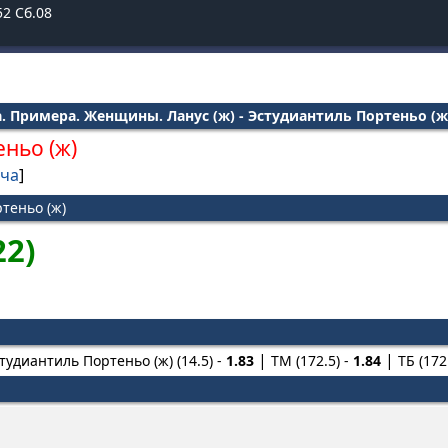
52
Сб.08
. Примера. Женщины. Ланус (ж) - Эстудиантиль Портеньо (ж
ньо (ж)
тча
]
ртеньо (ж)
22)
тудиантиль Портеньо (ж) (14.5) -
1.83
ТМ (172.5) -
1.84
ТБ (172