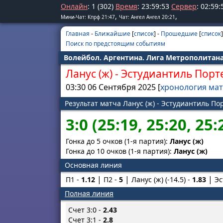
Онлайн
: 1 (302)
Время
:
23
:
59
:
53
Сервер
:
02
:
59
:
,
,
Мини-Чат: Кпрф 21:47
Чат: Ангел Ангел 20:21
Главная
-
Ближайшие
[
список
] -
Прошедшие
[
список
]
Поиск по предстоящим событиям
Волейбол. Аргентина. Лига Метрополитана
Ланус (ж)
-
Эстудиантиль Порте
03:30 06 Сентября 2025 [
хронология ма
Результат матча Ланус (ж) - Эстудиантиль По
3:0 (25:19, 25:20, 25:
Гонка до 5 очков (1-я партия):
Ланус (ж)
Гонка до 10 очков (1-я партия):
Ланус (ж)
Основная линия
П1 -
1.12
П2 -
5
Ланус (ж) (-14.5) -
1.83
Эс
Полная линия
Счет 3:0 -
2.43
Счет 3:1 -
2.8