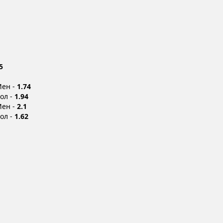
5
1
Мен -
1.74
Бол -
1.94
Мен -
2.1
Бол -
1.62