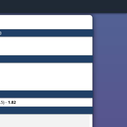
)
.5) -
1.82