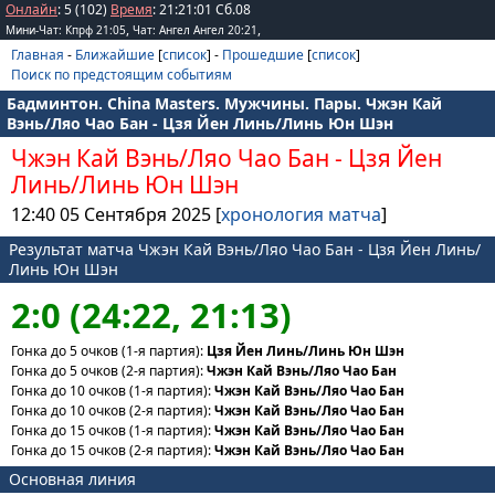
Онлайн
: 5 (102)
Время
:
21
:
21
:
01
Сб.08
,
,
Мини-Чат: Кпрф 21:05
Чат: Ангел Ангел 20:21
Главная
-
Ближайшие
[
список
] -
Прошедшие
[
список
]
Поиск по предстоящим событиям
Бадминтон. China Masters. Мужчины. Пары. Чжэн Кай
Вэнь/Ляо Чао Бан - Цзя Йен Линь/Линь Юн Шэн
Чжэн Кай Вэнь/Ляо Чао Бан
-
Цзя Йен
Линь/Линь Юн Шэн
12:40 05 Сентября 2025 [
хронология матча
]
Результат матча Чжэн Кай Вэнь/Ляо Чао Бан - Цзя Йен Линь/
Линь Юн Шэн
2:0 (24:22, 21:13)
Гонка до 5 очков (1-я партия):
Цзя Йен Линь/Линь Юн Шэн
Гонка до 5 очков (2-я партия):
Чжэн Кай Вэнь/Ляо Чао Бан
Гонка до 10 очков (1-я партия):
Чжэн Кай Вэнь/Ляо Чао Бан
Гонка до 10 очков (2-я партия):
Чжэн Кай Вэнь/Ляо Чао Бан
Гонка до 15 очков (1-я партия):
Чжэн Кай Вэнь/Ляо Чао Бан
Гонка до 15 очков (2-я партия):
Чжэн Кай Вэнь/Ляо Чао Бан
Основная линия