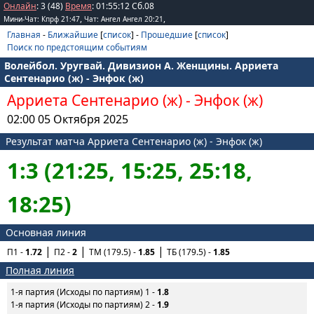
Онлайн
: 3 (48)
Время
:
01
:
55
:
12
Сб.08
,
,
Мини-Чат: Кпрф 21:47
Чат: Ангел Ангел 20:21
Главная
-
Ближайшие
[
список
] -
Прошедшие
[
список
]
Поиск по предстоящим событиям
Волейбол. Уругвай. Дивизион А. Женщины. Арриета
Сентенарио (ж) - Энфок (ж)
Арриета Сентенарио (ж)
-
Энфок (ж)
02:00 05 Октября 2025
Результат матча Арриета Сентенарио (ж) - Энфок (ж)
1:3 (21:25, 15:25, 25:18,
18:25)
Основная линия
П1 -
1.72
П2 -
2
ТМ (179.5) -
1.85
ТБ (179.5) -
1.85
Полная линия
1-я партия (Исходы по партиям) 1 -
1.8
1-я партия (Исходы по партиям) 2 -
1.9