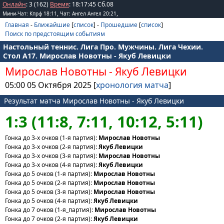
Онлайн
: 3 (162)
Время
:
18
:
17
:
45
Сб.08
,
,
Мини-Чат: Кпрф 18:11
Чат: Ангел Ангел 20:21
Главная
-
Ближайшие
[
список
] -
Прошедшие
[
список
]
Поиск по предстоящим событиям
Настольный теннис. Лига Про. Мужчины. Лига Чехии.
Стол А17. Мирослав Новотны - Якуб Левицки
Мирослав Новотны
-
Якуб Левицки
05:00 05 Октября 2025 [
хронология матча
]
Результат матча Мирослав Новотны - Якуб Левицки
1:3 (11:8, 7:11, 10:12, 5:11)
Гонка до 3-х очков (1-я партия):
Мирослав Новотны
Гонка до 3-х очков (2-я партия):
Якуб Левицки
Гонка до 3-х очков (3-я партия):
Мирослав Новотны
Гонка до 3-х очков (4-я партия):
Якуб Левицки
Гонка до 5 очков (1-я партия):
Мирослав Новотны
Гонка до 5 очков (2-я партия):
Мирослав Новотны
Гонка до 5 очков (3-я партия):
Мирослав Новотны
Гонка до 5 очков (4-я партия):
Якуб Левицки
Гонка до 7 очков (1-я_партия):
Мирослав Новотны
Гонка до 7 очков (2-я партия):
Якуб Левицки