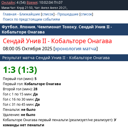
Онлайн
: 4 (54)
Время
:
10
:
02
:
04
Пт.07
,
,
Мини-Чат: Кпрф 21:50
Чат: Ангел Ангел 20:21
Главная
-
Ближайшие
[
список
] -
Прошедшие
[
список
]
Поиск по предстоящим событиям
Футбол. Япония. Чемпионат Тохоку. Сендай Унив II -
Кобальторе Онагава
Сендай Унив II
-
Кобальторе Онагава
08:00 05 Октября 2025 [
хронология матча
]
Результат матча Сендай Унив II - Кобальторе Онагава
1:3 (1:3)
Первый гол (мин):
5
Первый гол:
Кобальторе Онагава
Второй гол (мин):
28
Гол с 1 по 15 мин:
Да
Гол с 16 по 30 мин:
Да
Гол с 31 по 45 мин:
Да
Пенальти:
не было
Удаление:
не было
Кобальторе Онагава первый пенальти (реализует/не реализует):
У
команды нет пенальти