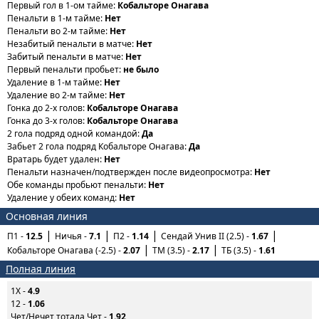
Первый гол в 1-ом тайме:
Кобальторе Онагава
Пенальти в 1-м тайме:
Нет
Пенальти во 2-м тайме:
Нет
Незабитый пенальти в матче:
Нет
Забитый пенальти в матче:
Нет
Первый пенальти пробьет:
не было
Удаление в 1-м тайме:
Нет
Удаление во 2-м тайме:
Нет
Гонка до 2-х голов:
Кобальторе Онагава
Гонка до 3-х голов:
Кобальторе Онагава
2 гола подряд одной командой:
Да
Забьет 2 гола подряд Кобальторе Онагава:
Да
Вратарь будет удален:
Нет
Пенальти назначен/подтвержден после видеопросмотра:
Нет
Обе команды пробьют пенальти:
Нет
Удаление у обеих команд:
Нет
Основная линия
П1 -
12.5
Ничья -
7.1
П2 -
1.14
Сендай Унив II (2.5) -
1.67
Кобальторе Онагава (-2.5) -
2.07
ТМ (3.5) -
2.17
ТБ (3.5) -
1.61
Полная линия
1X -
4.9
12 -
1.06
Чет/Нечет тотала Чет -
1.92