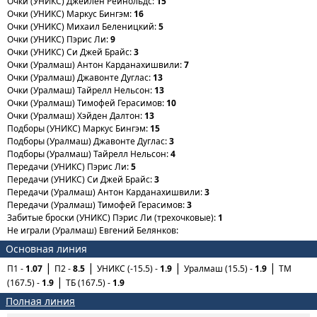
Очки (УНИКС) Джейлен Рейнольдс:
15
Очки (УНИКС) Маркус Бингэм:
16
Очки (УНИКС) Михаил Беленицкий:
5
Очки (УНИКС) Пэрис Ли:
9
Очки (УНИКС) Си Джей Брайс:
3
Очки (Уралмаш) Антон Карданахишвили:
7
Очки (Уралмаш) Джавонте Дуглас:
13
Очки (Уралмаш) Тайрелл Нельсон:
13
Очки (Уралмаш) Тимофей Герасимов:
10
Очки (Уралмаш) Хэйден Далтон:
13
Подборы (УНИКС) Маркус Бингэм:
15
Подборы (Уралмаш) Джавонте Дуглас:
3
Подборы (Уралмаш) Тайрелл Нельсон:
4
Передачи (УНИКС) Пэрис Ли:
5
Передачи (УНИКС) Си Джей Брайс:
3
Передачи (Уралмаш) Антон Карданахишвили:
3
Передачи (Уралмаш) Тимофей Герасимов:
3
Забитые броски (УНИКС) Пэрис Ли (трехочковые):
1
Не играли (Уралмаш) Евгений Белянков:
Основная линия
П1 -
1.07
П2 -
8.5
УНИКС (-15.5) -
1.9
Уралмаш (15.5) -
1.9
ТМ
(167.5) -
1.9
ТБ (167.5) -
1.9
Полная линия