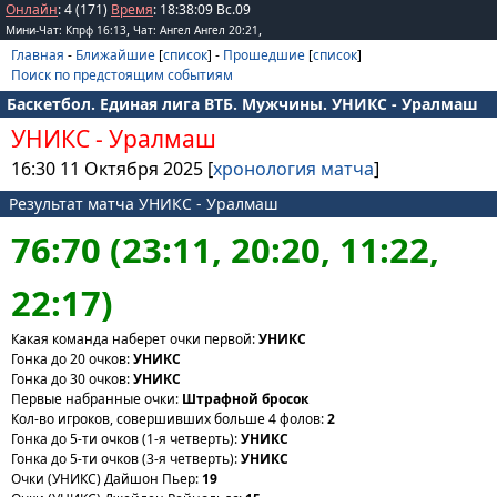
Онлайн
: 4 (171)
Время
:
18
:
38
:
09
Вс.09
,
,
Мини-Чат: Кпрф 16:13
Чат: Ангел Ангел 20:21
Главная
-
Ближайшие
[
список
] -
Прошедшие
[
список
]
Поиск по предстоящим событиям
Баскетбол. Единая лига ВТБ. Мужчины. УНИКС - Уралмаш
УНИКС
-
Уралмаш
16:30 11 Октября 2025 [
хронология матча
]
Результат матча УНИКС - Уралмаш
76:70 (23:11, 20:20, 11:22,
22:17)
Какая команда наберет очки первой:
УНИКС
Гонка до 20 очков:
УНИКС
Гонка до 30 очков:
УНИКС
Первые набранные очки:
Штрафной бросок
Кол-во игроков, совершивших больше 4 фолов:
2
Гонка до 5-ти очков (1-я четверть):
УНИКС
Гонка до 5-ти очков (3-я четверть):
УНИКС
Очки (УНИКС) Дайшон Пьер:
19