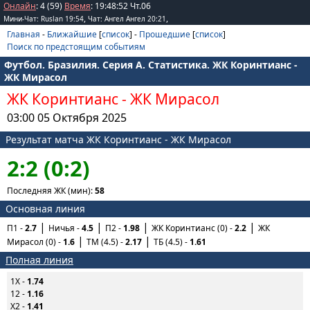
Онлайн
: 4 (59)
Время
:
19
:
48
:
52
Чт.06
,
,
Мини-Чат: Ruslan 19:54
Чат: Ангел Ангел 20:21
Главная
-
Ближайшие
[
список
] -
Прошедшие
[
список
]
Поиск по предстоящим событиям
Футбол. Бразилия. Серия A. Статистика. ЖК Коринтианс -
ЖК Мирасол
ЖК Коринтианс
-
ЖК Мирасол
03:00 05 Октября 2025
Результат матча ЖК Коринтианс - ЖК Мирасол
2:2 (0:2)
Последняя ЖК (мин):
58
Основная линия
П1 -
2.7
Ничья -
4.5
П2 -
1.98
ЖК Коринтианс (0) -
2.2
ЖК
Мирасол (0) -
1.6
ТМ (4.5) -
2.17
ТБ (4.5) -
1.61
Полная линия
1X -
1.74
12 -
1.16
X2 -
1.41