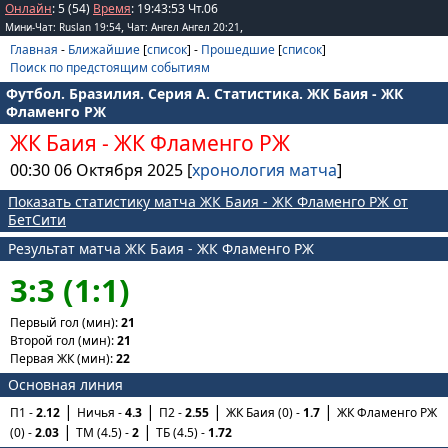
Онлайн
: 5 (54)
Время
:
19
:
43
:
53
Чт.06
,
,
Мини-Чат: Ruslan 19:54
Чат: Ангел Ангел 20:21
Главная
-
Ближайшие
[
список
] -
Прошедшие
[
список
]
Поиск по предстоящим событиям
Футбол. Бразилия. Серия A. Статистика. ЖК Баия - ЖК
Фламенго РЖ
ЖК Баия
-
ЖК Фламенго РЖ
00:30 06 Октября 2025 [
хронология матча
]
Показать статистику матча ЖК Баия - ЖК Фламенго РЖ от
БетСити
Результат матча ЖК Баия - ЖК Фламенго РЖ
3:3 (1:1)
Первый гол (мин):
21
Второй гол (мин):
21
Первая ЖК (мин):
22
Основная линия
П1 -
2.12
Ничья -
4.3
П2 -
2.55
ЖК Баия (0) -
1.7
ЖК Фламенго РЖ
(0) -
2.03
ТМ (4.5) -
2
ТБ (4.5) -
1.72