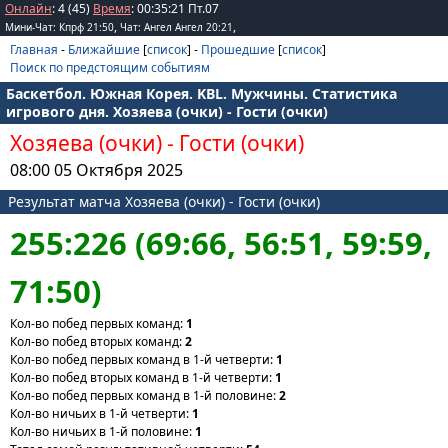
Онлайн
: 4 (45)
Время
:
00
:
35
:
21
Пт.07
,
,
Мини-Чат: Кпрф 21:50
Чат: Ангел Ангел 20:21
Главная
-
Ближайшие
[
список
] -
Прошедшие
[
список
]
Поиск по предстоящим событиям
Баскетбол. Южная Корея. KBL. Мужчины. Статистика
игрового дня. Хозяева (очки) - Гости (очки)
Хозяева (очки)
-
Гости (очки)
08:00 05 Октября 2025
Результат матча Хозяева (очки) - Гости (очки)
255:226 (69:66, 56:51, 59:59,
71:50)
Кол-во побед первых команд:
1
Кол-во побед вторых команд:
2
Кол-во побед первых команд в 1-й четверти:
1
Кол-во побед вторых команд в 1-й четверти:
1
Кол-во побед первых команд в 1-й половине:
2
Кол-во ничьих в 1-й четверти:
1
Кол-во ничьих в 1-й половине:
1