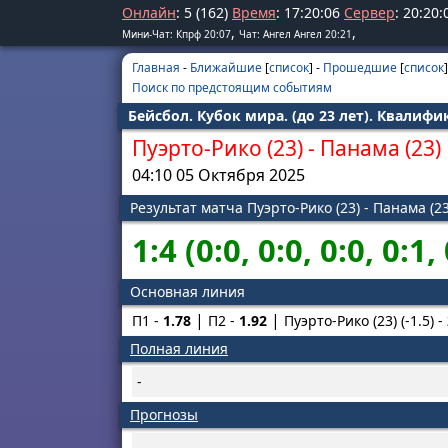
Онлайн
: 5 (162)
Время
:
17
:
20
:
06
Сервер
:
20
:
20
:
,
,
Мини-Чат: Кпрф 20:07
Чат: Ангел Ангел 20:21
Главная
-
Ближайшие
[
список
] -
Прошедшие
[
список
]
Поиск по предстоящим событиям
Бейсбол. Кубок мира. (до 23 лет). Квалифик
Пуэрто-Рико (23)
-
Панама (23)
04:10 05 Октября 2025
Результат матча Пуэрто-Рико (23) - Панама (23
1:4 (0:0, 0:0, 0:0, 0:1, 
Основная линия
П1 -
1.78
П2 -
1.92
Пуэрто-Рико (23) (-1.5) -
Полная линия
-
Прогнозы