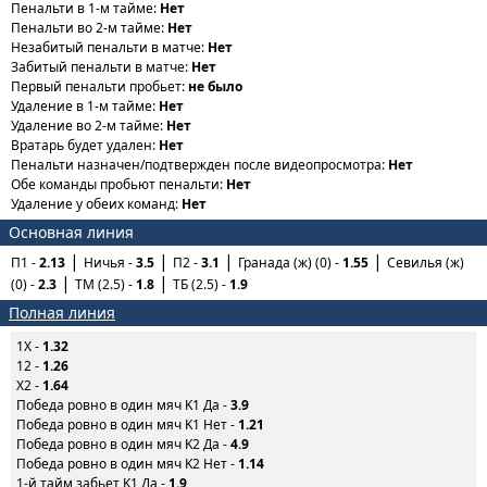
Пенальти в 1-м тайме:
Нет
Пенальти во 2-м тайме:
Нет
Незабитый пенальти в матче:
Нет
Забитый пенальти в матче:
Нет
Первый пенальти пробьет:
не было
Удаление в 1-м тайме:
Нет
Удаление во 2-м тайме:
Нет
Вратарь будет удален:
Нет
Пенальти назначен/подтвержден после видеопросмотра:
Нет
Обе команды пробьют пенальти:
Нет
Удаление у обеих команд:
Нет
Основная линия
П1 -
2.13
Ничья -
3.5
П2 -
3.1
Гранада (ж) (0) -
1.55
Севилья (ж)
(0) -
2.3
ТМ (2.5) -
1.8
ТБ (2.5) -
1.9
Полная линия
1X -
1.32
12 -
1.26
X2 -
1.64
Победа ровно в один мяч K1 Да -
3.9
Победа ровно в один мяч K1 Нет -
1.21
Победа ровно в один мяч K2 Да -
4.9
Победа ровно в один мяч K2 Нет -
1.14
1-й тайм забьет K1 Да -
1.9