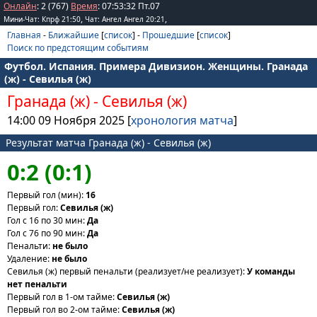
Онлайн
: 2 (767)
Время
:
07
:
53
:
32
Пт.07
,
,
Мини-Чат: Кпрф 21:50
Чат: Ангел Ангел 20:21
Главная
-
Ближайшие
[
список
] -
Прошедшие
[
список
]
Поиск по предстоящим событиям
Футбол. Испания. Примера Дивизион. Женщины. Гранада
(ж) - Севилья (ж)
Гранада (ж)
-
Севилья (ж)
14:00 09 Ноября 2025 [
хронология матча
]
Результат матча Гранада (ж) - Севилья (ж)
0:2 (0:1)
Первый гол (мин):
16
Первый гол:
Севилья (ж)
Гол с 16 по 30 мин:
Да
Гол с 76 по 90 мин:
Да
Пенальти:
не было
Удаление:
не было
Севилья (ж) первый пенальти (реализует/не реализует):
У команды
нет пенальти
Первый гол в 1-ом тайме:
Севилья (ж)
Первый гол во 2-ом тайме:
Севилья (ж)