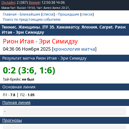
Онлайн
: 2 (387)
Время
:
12
:
50
:
38
Чт.06
,
,
Мини-Чат: Ruslan 19:54
Чат: Ангел Ангел 20:21
Главная
-
Ближайшие
[
список
] -
Прошедшие
[
список
]
Поиск по предстоящим событиям
Теннис. Женщины. ITF 35. Хамаматсу. Япония. Carpet. Рион
Итая - Эри Симидзу
Рион Итая
-
Эри Симидзу
04:36 06 Ноября 2025 [
хронология матча
]
Результат матча Рион Итая - Эри Симидзу
0:2 (3:6, 1:6)
Тай-брейк:
не был
Основная линия
П1 -
7.8
П2 -
1.05
Полная линия
-
Прогнозы