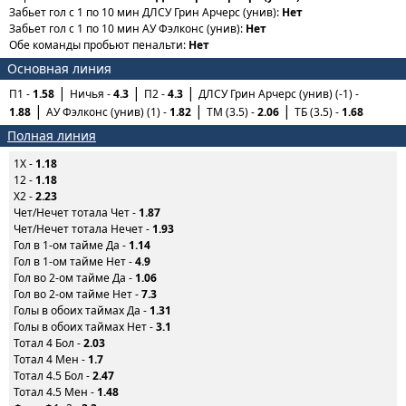
Забьет гол с 1 по 10 мин ДЛСУ Грин Арчерс (унив):
Нет
Забьет гол с 1 по 10 мин АУ Фэлконс (унив):
Нет
Обе команды пробьют пенальти:
Нет
Основная линия
П1 -
1.58
Ничья -
4.3
П2 -
4.3
ДЛСУ Грин Арчерс (унив) (-1) -
1.88
АУ Фэлконс (унив) (1) -
1.82
ТМ (3.5) -
2.06
ТБ (3.5) -
1.68
Полная линия
1X -
1.18
12 -
1.18
X2 -
2.23
Чет/Нечет тотала Чет -
1.87
Чет/Нечет тотала Нечет -
1.93
Гол в 1-ом тайме Да -
1.14
Гол в 1-ом тайме Нет -
4.9
Гол во 2-ом тайме Да -
1.06
Гол во 2-ом тайме Нет -
7.3
Голы в обоих таймах Да -
1.31
Голы в обоих таймах Нет -
3.1
Тотал 4 Бол -
2.03
Тотал 4 Мен -
1.7
Тотал 4.5 Бол -
2.47
Тотал 4.5 Мен -
1.48