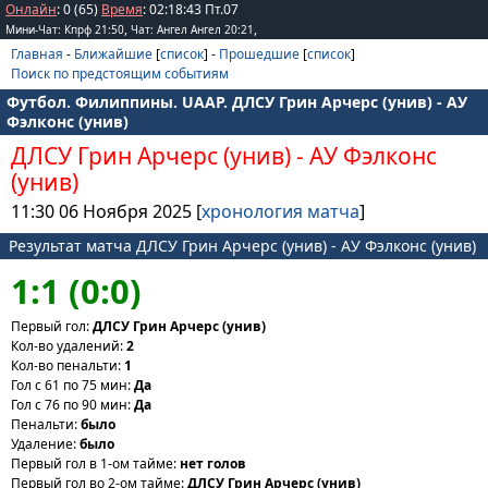
Онлайн
: 0 (65)
Время
:
02
:
18
:
43
Пт.07
,
,
Мини-Чат: Кпрф 21:50
Чат: Ангел Ангел 20:21
Главная
-
Ближайшие
[
список
] -
Прошедшие
[
список
]
Поиск по предстоящим событиям
Футбол. Филиппины. UAAP. ДЛСУ Грин Арчерс (унив) - АУ
Фэлконс (унив)
ДЛСУ Грин Арчерс (унив)
-
АУ Фэлконс
(унив)
11:30 06 Ноября 2025 [
хронология матча
]
Результат матча ДЛСУ Грин Арчерс (унив) - АУ Фэлконс (унив)
1:1 (0:0)
Первый гол:
ДЛСУ Грин Арчерс (унив)
Кол-во удалений:
2
Кол-во пенальти:
1
Гол с 61 по 75 мин:
Да
Гол с 76 по 90 мин:
Да
Пенальти:
было
Удаление:
было
Первый гол в 1-ом тайме:
нет голов
Первый гол во 2-ом тайме:
ДЛСУ Грин Арчерс (унив)