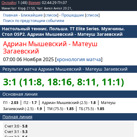
Онлайн
: 1 (48)
Время
:
02
:
44
:
29
Пт.07
,
,
Мини-Чат: Кпрф 21:50
Чат: Ангел Ангел 20:21
Главная
-
Ближайшие
[
список
] -
Прошедшие
[
список
]
Поиск по предстоящим событиям
Настольный теннис. Польша. TT Elite Series. Мужчины.
Стол OSP2. Адриан Мышевский - Матеуш Загаевский
Адриан Мышевский
-
Матеуш
Загаевский
07:00 06 Ноября 2025 [
хронология матча
]
Результат матча Адриан Мышевский - Матеуш Загаевский
3:1 (11:8, 18:16, 8:11, 11:1)
Основная линия
П1 -
2.03
П2 -
1.7
Адриан Мышевский (2.5) -
1.8
Матеуш
Загаевский (-2.5) -
1.9
ТМ (75.5) -
1.85
ТБ (75.5) -
1.85
Полная линия
Счет 3:0 -
5.8
Счет 3:1 -
5.3