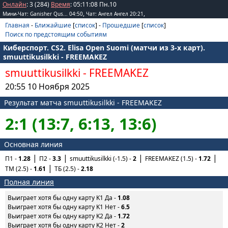
Онлайн
: 3 (284)
Время
:
05
:
11
:
08
Пн.10
,
,
Мини-Чат: Ganisher Qus... 04:50
Чат: Ангел Ангел 20:21
Главная
-
Ближайшие
[
список
] -
Прошедшие
[
список
]
Поиск по предстоящим событиям
Киберспорт. CS2. Elisa Open Suomi (матчи из 3-х карт).
smuuttikusilkki - FREEMAKEZ
smuuttikusilkki
-
FREEMAKEZ
20:55 10 Ноября 2025
Результат матча smuuttikusilkki - FREEMAKEZ
2:1 (13:7, 6:13, 13:6)
Основная линия
П1 -
1.28
П2 -
3.3
smuuttikusilkki (-1.5) -
2
FREEMAKEZ (1.5) -
1.72
ТМ (2.5) -
1.61
ТБ (2.5) -
2.18
Полная линия
Выиграет хотя бы одну карту K1 Да -
1.08
Выиграет хотя бы одну карту K1 Нет -
6.5
Выиграет хотя бы одну карту K2 Да -
1.72
Выиграет хотя бы одну карту K2 Нет -
2