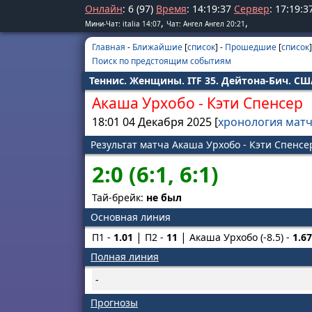
Онлайн
: 6 (97)
Время
:
14
:
19
:
37
Сервер
:
17
:
19
:
3
,
,
Мини-Чат: italia 14:07
Чат: Ангел Ангел 20:21
Главная
-
Ближайшие
[
список
] -
Прошедшие
[
список
]
Поиск по предстоящим событиям
Теннис. Женщины. ITF 35. Дейтона-Бич. США
Акаша Урхобо
-
Кэти Спенсер
18:01 04 Декабря 2025 [
хронология мат
Результат матча Акаша Урхобо - Кэти Спенсе
2:0 (6:1, 6:1)
Тай-брейк:
не был
Основная линия
П1 -
1.01
П2 -
11
Акаша Урхобо (-8.5) -
1.67
Полная линия
-
Прогнозы