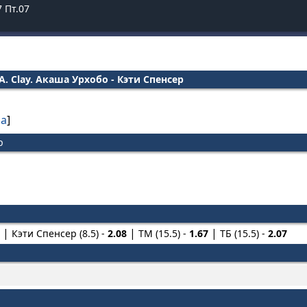
7
Пт.07
. Clay. Акаша Урхобо - Кэти Спенсер
ча
]
р
Кэти Спенсер (8.5) -
2.08
ТМ (15.5) -
1.67
ТБ (15.5) -
2.07