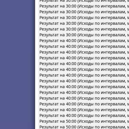
Результат на 30:00 (Исходы по интервалам, м
Результат на 30:00 (Исходы по интервалам, м
Результат на 30:00 (Исходы по интервалам, м
Результат на 30:00 (Исходы по интервалам, м
Результат на 30:00 (Исходы по интервалам, м
Результат на 30:00 (Исходы по интервалам, м
Результат на 30:00 (Исходы по интервалам, м
Результат на 40:00 (Исходы по интервалам, м
Результат на 40:00 (Исходы по интервалам, м
Результат на 40:00 (Исходы по интервалам, м
Результат на 40:00 (Исходы по интервалам, м
Результат на 40:00 (Исходы по интервалам, м
Результат на 40:00 (Исходы по интервалам, м
Результат на 40:00 (Исходы по интервалам, м
Результат на 40:00 (Исходы по интервалам, м
Результат на 40:00 (Исходы по интервалам, м
Результат на 40:00 (Исходы по интервалам, м
Результат на 40:00 (Исходы по интервалам, м
Результат на 40:00 (Исходы по интервалам, м
Результат на 40:00 (Исходы по интервалам, м
Результат на 40:00 (Исходы по интервалам, м
Результат на 50:00 (Исходы по интервалам, м
Результат на 50:00 (Исходы по интервалам, м