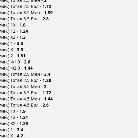
ин.) Тотал 2.5 Мен -
2
ин.) Тотал 2.5 Бол -
1.72
ин.) Тотал 3.5 Мен -
1.39
ин.) Тотал 3.5 Бол -
2.8
ин.) 1X -
1.8
ин.) 12 -
1.24
ин.) X2 -
1.3
ин.) 1 -
3.3
ин.) X -
3.9
ин.) 2 -
1.81
ин.) Ф1 0 -
2.6
ин.) Ф2 0 -
1.44
ин.) Тотал 2.5 Мен -
3.4
ин.) Тотал 2.5 Бол -
1.28
ин.) Тотал 3.5 Мен -
2
ин.) Тотал 3.5 Бол -
1.72
ин.) Тотал 4.5 Мен -
1.44
ин.) Тотал 4.5 Бол -
2.6
ин.) 1X -
1.9
ин.) 12 -
1.21
ин.) X2 -
1.29
ин.) 1 -
3.4
ин.) X -
4.2