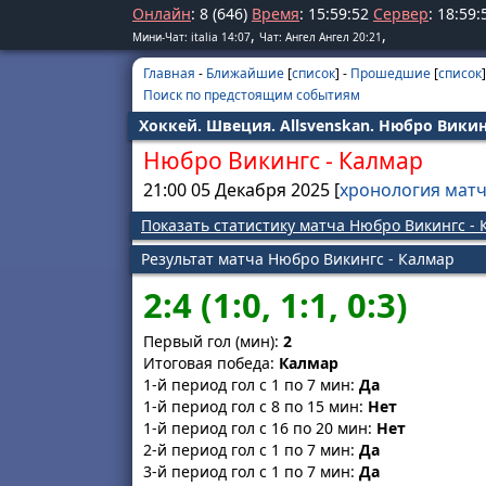
Онлайн
: 8 (646)
Время
:
15
:
59
:
53
Сервер
:
18
:
59
:
,
,
Мини-Чат: italia 14:07
Чат: Ангел Ангел 20:21
Главная
-
Ближайшие
[
список
] -
Прошедшие
[
список
]
Поиск по предстоящим событиям
Хоккей. Швеция. Allsvenskan. Нюбро Викин
Нюбро Викингс
-
Калмар
21:00 05 Декабря 2025 [
хронология мат
Показать статистику матча Нюбро Викингс - 
Результат матча Нюбро Викингс - Калмар
2:4 (1:0, 1:1, 0:3)
Первый гол (мин):
2
Итоговая победа:
Калмар
1-й период гол с 1 по 7 мин:
Да
1-й период гол с 8 по 15 мин:
Нет
1-й период гол с 16 по 20 мин:
Нет
2-й период гол с 1 по 7 мин:
Да
3-й период гол с 1 по 7 мин:
Да