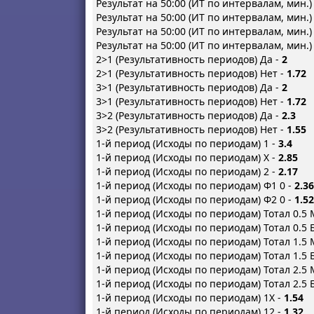
Результат на 50:00 (ИТ по интервалам, мин.)
Результат на 50:00 (ИТ по интервалам, мин.) 
Результат на 50:00 (ИТ по интервалам, мин.)
Результат на 50:00 (ИТ по интервалам, мин.)
2>1 (Результативность периодов) Да -
2
2>1 (Результативность периодов) Нет -
1.72
3>1 (Результативность периодов) Да -
2
3>1 (Результативность периодов) Нет -
1.72
3>2 (Результативность периодов) Да -
2.3
3>2 (Результативность периодов) Нет -
1.55
1-й период (Исходы по периодам) 1 -
3.4
1-й период (Исходы по периодам) X -
2.85
1-й период (Исходы по периодам) 2 -
2.17
1-й период (Исходы по периодам) Ф1 0 -
2.36
1-й период (Исходы по периодам) Ф2 0 -
1.52
1-й период (Исходы по периодам) Тотал 0.5 
1-й период (Исходы по периодам) Тотал 0.5 
1-й период (Исходы по периодам) Тотал 1.5 
1-й период (Исходы по периодам) Тотал 1.5 
1-й период (Исходы по периодам) Тотал 2.5 
1-й период (Исходы по периодам) Тотал 2.5 
1-й период (Исходы по периодам) 1X -
1.54
1-й период (Исходы по периодам) 12 -
1.32