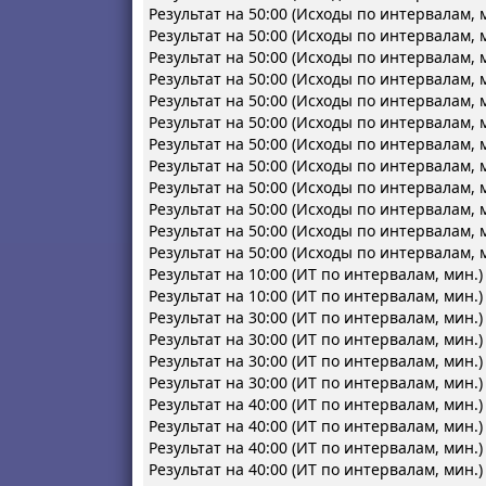
Результат на 50:00 (Исходы по интервалам, м
Результат на 50:00 (Исходы по интервалам, м
Результат на 50:00 (Исходы по интервалам, м
Результат на 50:00 (Исходы по интервалам, м
Результат на 50:00 (Исходы по интервалам, м
Результат на 50:00 (Исходы по интервалам, м
Результат на 50:00 (Исходы по интервалам, м
Результат на 50:00 (Исходы по интервалам, м
Результат на 50:00 (Исходы по интервалам, м
Результат на 50:00 (Исходы по интервалам, м
Результат на 50:00 (Исходы по интервалам, м
Результат на 50:00 (Исходы по интервалам, м
Результат на 10:00 (ИТ по интервалам, мин.)
Результат на 10:00 (ИТ по интервалам, мин.)
Результат на 30:00 (ИТ по интервалам, мин.)
Результат на 30:00 (ИТ по интервалам, мин.) 
Результат на 30:00 (ИТ по интервалам, мин.)
Результат на 30:00 (ИТ по интервалам, мин.)
Результат на 40:00 (ИТ по интервалам, мин.)
Результат на 40:00 (ИТ по интервалам, мин.) 
Результат на 40:00 (ИТ по интервалам, мин.)
Результат на 40:00 (ИТ по интервалам, мин.)