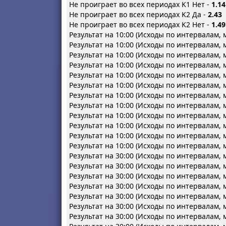
Не проиграет во всех периодах K1 Нет -
1.14
Не проиграет во всех периодах K2 Да -
2.43
Не проиграет во всех периодах K2 Нет -
1.49
Результат на 10:00 (Исходы по интервалам, м
Результат на 10:00 (Исходы по интервалам, м
Результат на 10:00 (Исходы по интервалам, м
Результат на 10:00 (Исходы по интервалам, м
Результат на 10:00 (Исходы по интервалам, м
Результат на 10:00 (Исходы по интервалам, м
Результат на 10:00 (Исходы по интервалам, м
Результат на 10:00 (Исходы по интервалам, м
Результат на 10:00 (Исходы по интервалам, м
Результат на 10:00 (Исходы по интервалам, м
Результат на 10:00 (Исходы по интервалам, м
Результат на 10:00 (Исходы по интервалам, м
Результат на 30:00 (Исходы по интервалам, м
Результат на 30:00 (Исходы по интервалам, м
Результат на 30:00 (Исходы по интервалам, м
Результат на 30:00 (Исходы по интервалам, м
Результат на 30:00 (Исходы по интервалам, м
Результат на 30:00 (Исходы по интервалам, м
Результат на 30:00 (Исходы по интервалам, м