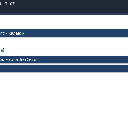
52
Пт.07
гс - Калмар
ча
]
Калмар от БетСити