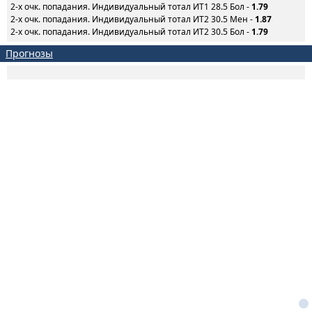
2-х очк. попадания. Индивидуальный тотал ИТ1 28.5 Бол -
1.79
2-х очк. попадания. Индивидуальный тотал ИТ2 30.5 Мен -
1.87
2-х очк. попадания. Индивидуальный тотал ИТ2 30.5 Бол -
1.79
Прогнозы