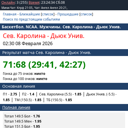
Онлайн
: 3 (255)
Время
:
23
:
24
:
34
Сб.08
,
,
Мини-Чат: Кпрф 21:05
Чат: Ангел Ангел 20:21
Главная
-
Ближайшие
[
список
] -
Прошедшие
[
список
]
Поиск по предстоящим событиям
Баскетбол. NCAA. Мужчины. Сев. Каролина - Дьюк Унив.
Сев. Каролина
-
Дьюк Унив.
02:30 08 Февраля 2026
Результат матча Сев. Каролина - Дьюк Унив.
71:68 (29:41, 42:27)
Гонка до 75 очков:
никто
Гонка до 100 очков:
никто
Основная линия
П1 -
2.75
П2 -
1.4
Сев. Каролина (5.5) -
1.85
Дьюк Унив. (-5.5) -
1.85
ТМ (150.5) -
1.85
ТБ (150.5) -
1.85
Полная линия
Тотал 149.5 Бол -
1.76
Тотал 149.5 Мен -
1.95
Тотал 151.5 Бол -
1.95