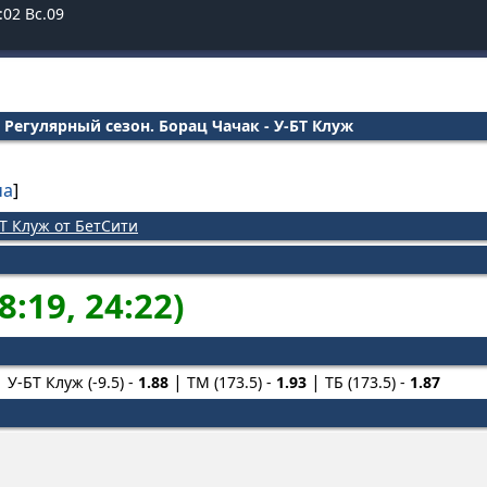
:
03
Вс.09
Регулярный сезон. Борац Чачак - У-БТ Клуж
ча
]
БТ Клуж от БетСити
8:19, 24:22)
У-БТ Клуж (-9.5) -
1.88
ТМ (173.5) -
1.93
ТБ (173.5) -
1.87