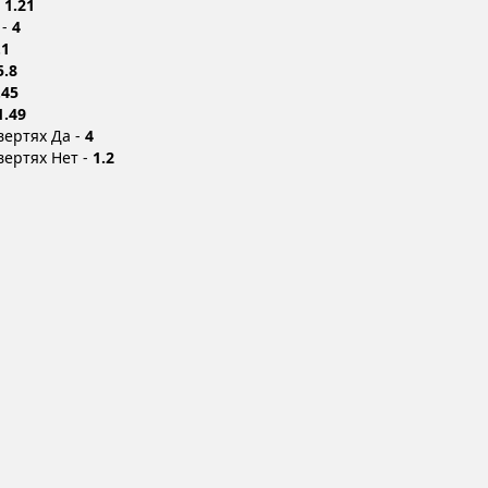
-
1.21
 -
4
.1
5.8
.45
1.49
вертях Да -
4
вертях Нет -
1.2