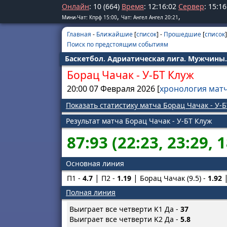
Онлайн
: 10 (664)
Время
:
12
:
16
:
03
Сервер
:
15
:
16
,
,
Мини-Чат: Кпрф 15:00
Чат: Ангел Ангел 20:21
Главная
-
Ближайшие
[
список
] -
Прошедшие
[
список
]
Поиск по предстоящим событиям
Баскетбол. Адриатическая лига. Мужчины. 
Борац Чачак
-
У-БТ Клуж
20:00 07 Февраля 2026 [
хронология мат
Показать статистику матча Борац Чачак - У-
Результат матча Борац Чачак - У-БТ Клуж
87:93 (22:23, 23:29, 1
Основная линия
П1 -
4.7
П2 -
1.19
Борац Чачак (9.5) -
1.92
Полная линия
Выиграет все четверти K1 Да -
37
Выиграет все четверти K2 Да -
5.8