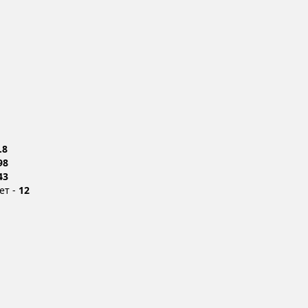
.8
98
43
ет -
12