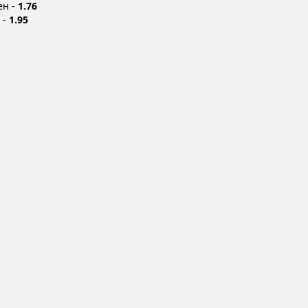
ен -
1.76
 -
1.95