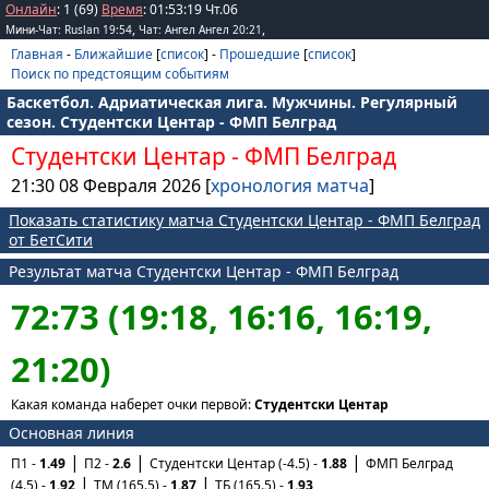
Онлайн
: 1 (69)
Время
:
01
:
53
:
19
Чт.06
,
,
Мини-Чат: Ruslan 19:54
Чат: Ангел Ангел 20:21
Главная
-
Ближайшие
[
список
] -
Прошедшие
[
список
]
Поиск по предстоящим событиям
Баскетбол. Адриатическая лига. Мужчины. Регулярный
сезон. Студентски Центар - ФМП Белград
Студентски Центар
-
ФМП Белград
21:30 08 Февраля 2026 [
хронология матча
]
Показать статистику матча Студентски Центар - ФМП Белград
от БетСити
Результат матча Студентски Центар - ФМП Белград
72:73 (19:18, 16:16, 16:19,
21:20)
Какая команда наберет очки первой:
Студентски Центар
Основная линия
П1 -
1.49
П2 -
2.6
Студентски Центар (-4.5) -
1.88
ФМП Белград
(4.5) -
1.92
ТМ (165.5) -
1.87
ТБ (165.5) -
1.93