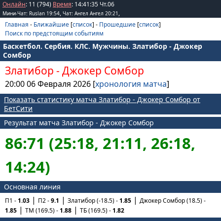
Онлайн
: 11 (794)
Время
:
14
:
41
:
35
Чт.06
,
,
Мини-Чат: Ruslan 19:54
Чат: Ангел Ангел 20:21
Главная
-
Ближайшие
[
список
] -
Прошедшие
[
список
]
Поиск по предстоящим событиям
Баскетбол. Сербия. КЛС. Мужчины. Златибор - Джокер
Сомбор
Златибор
-
Джокер Сомбор
20:00 06 Февраля 2026 [
хронология матча
]
Показать статистику матча Златибор - Джокер Сомбор от
БетСити
Результат матча Златибор - Джокер Сомбор
86:71 (25:18, 21:11, 26:18,
14:24)
Основная линия
П1 -
1.03
П2 -
9.1
Златибор (-18.5) -
1.85
Джокер Сомбор (18.5) -
1.85
ТМ (169.5) -
1.88
ТБ (169.5) -
1.82