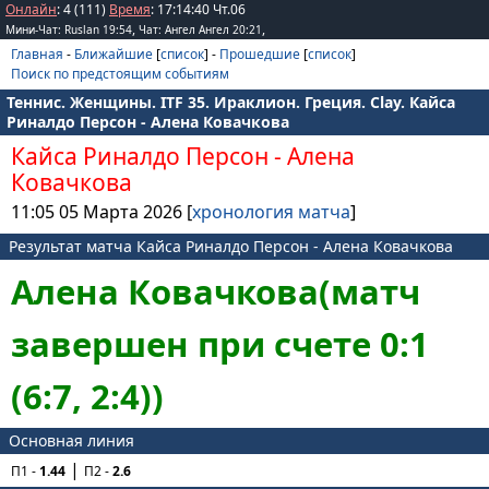
Онлайн
: 4 (111)
Время
:
17
:
14
:
40
Чт.06
,
,
Мини-Чат: Ruslan 19:54
Чат: Ангел Ангел 20:21
Главная
-
Ближайшие
[
список
] -
Прошедшие
[
список
]
Поиск по предстоящим событиям
Теннис. Женщины. ITF 35. Ираклион. Греция. Clay. Кайса
Риналдо Персон - Алена Ковачкова
Кайса Риналдо Персон
-
Алена
Ковачкова
11:05 05 Марта 2026 [
хронология матча
]
Результат матча Кайса Риналдо Персон - Алена Ковачкова
Алена Ковачкова(матч
завершен при счете 0:1
(6:7, 2:4))
Основная линия
П1 -
1.44
П2 -
2.6