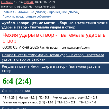
Онлайн
: 1 (514)
Время
:
04
:
39
:
36
Вс.09
,
,
Мини-Чат: Кпрф 21:05
Чат: Ангел Ангел 20:21
Главная
-
Ближайшие
[
список
] -
Прошедшие
[
список
]
Поиск по предстоящим событиям
Футбол. Товарищеские матчи. Сборные. Статистика Чехия
удары в створ - Гватемала удары в створ
Чехия удары в створ
-
Гватемала удары в
створ
03:00 05 Июня 2026
Расчёт по данным www.espnfc.com
Показать статистику матча Чехия удары в створ - Гватемала
удары в створ от БетСити
Результат матча Чехия удары в створ - Гватемала удары в
створ
6:4 (2:4)
Основная линия
П1 -
1.25
Ничья -
8.2
П2 -
5.3
Чехия удары в створ (-3.5) -
2.1
Гватемала удары в створ (3.5) -
1.65
ТМ (8.5) -
2.2
ТБ (8.5) -
1.6
Полная линия