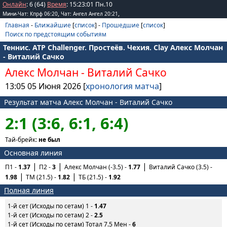
Онлайн
: 6 (64)
Время
:
15
:
23
:
01
Пн.10
,
,
Мини-Чат: Кпрф 06:20
Чат: Ангел Ангел 20:21
Главная
-
Ближайшие
[
список
] -
Прошедшие
[
список
]
Поиск по предстоящим событиям
Теннис. ATP Challenger. Простеёв. Чехия. Clay Алекс Молчан
- Виталий Сачко
Алекс Молчан
-
Виталий Сачко
13:05 05 Июня 2026 [
хронология матча
]
Результат матча Алекс Молчан - Виталий Сачко
2:1 (3:6, 6:1, 6:4)
Тай-брейк:
не был
Основная линия
П1 -
1.37
П2 -
3
Алекс Молчан (-3.5) -
1.77
Виталий Сачко (3.5) -
1.98
ТМ (21.5) -
1.82
ТБ (21.5) -
1.92
Полная линия
1-й сет (Исходы по сетам) 1 -
1.47
1-й сет (Исходы по сетам) 2 -
2.5
1-й сет (Исходы по сетам) Тотал 7.5 Мен -
6