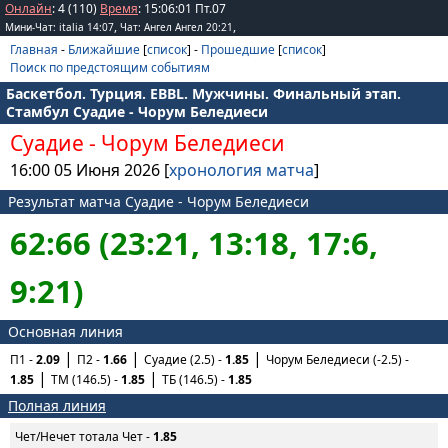
Онлайн
: 4 (110)
Время
:
15
:
06
:
01
Пт.07
,
,
Мини-Чат: italia 14:07
Чат: Ангел Ангел 20:21
Главная
-
Ближайшие
[
список
] -
Прошедшие
[
список
]
Поиск по предстоящим событиям
Баскетбол. Турция. EBBL. Мужчины. Финальный этап.
Стамбул Суадие - Чорум Беледиеси
Суадие
-
Чорум Беледиеси
16:00 05 Июня 2026 [
хронология матча
]
Результат матча Суадие - Чорум Беледиеси
62:66 (23:21, 13:18, 17:6,
9:21)
Основная линия
П1 -
2.09
П2 -
1.66
Суадие (2.5) -
1.85
Чорум Беледиеси (-2.5) -
1.85
ТМ (146.5) -
1.85
ТБ (146.5) -
1.85
Полная линия
Чет/Нечет тотала Чет -
1.85