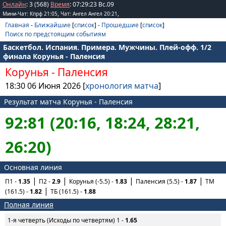
Онлайн
: 3 (568)
Время
:
07
:
29
:
23
Вс.09
,
,
Мини-Чат: Кпрф 21:05
Чат: Ангел Ангел 20:21
Главная
-
Ближайшие
[
список
] -
Прошедшие
[
список
]
Поиск по предстоящим событиям
Баскетбол. Испания. Примера. Мужчины. Плей-офф. 1/2
финала Корунья - Паленсия
Корунья
-
Паленсия
18:30 06 Июня 2026 [
хронология матча
]
Результат матча Корунья - Паленсия
92:81 (20:16, 18:24, 28:21,
26:20)
Основная линия
П1 -
1.35
П2 -
2.9
Корунья (-5.5) -
1.83
Паленсия (5.5) -
1.87
ТМ
(161.5) -
1.82
ТБ (161.5) -
1.88
Полная линия
1-я четверть (Исходы по четвертям) 1 -
1.65