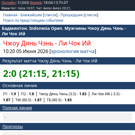
Онлайн
: 3 (343)
Время
:
18
:
04
:
13
Пт.07
,
,
Мини-Чат: italia 14:07
Чат: Ангел Ангел 20:21
Главная
-
Ближайшие
[
список
] -
Прошедшие
[
список
]
Поиск по предстоящим событиям
Бадминтон. Indonesia Open. Мужчины Чжоу Дянь Чэнь -
Ли Чок Ий
Чжоу Дянь Чэнь
-
Ли Чок Ий
10:20 05 Июня 2026 [
хронология матча
]
Результат матча Чжоу Дянь Чэнь - Ли Чок Ий
2:0 (21:15, 21:15)
Основная линия
П1 -
1.9
П2 -
1.8
Чжоу Дянь Чэнь (3.5) -
1.83
Ли Чок Ий (-3.5) -
1.87
ТМ (80.5) -
1.87
ТБ (80.5) -
1.83
Полная линия
-
Прогнозы