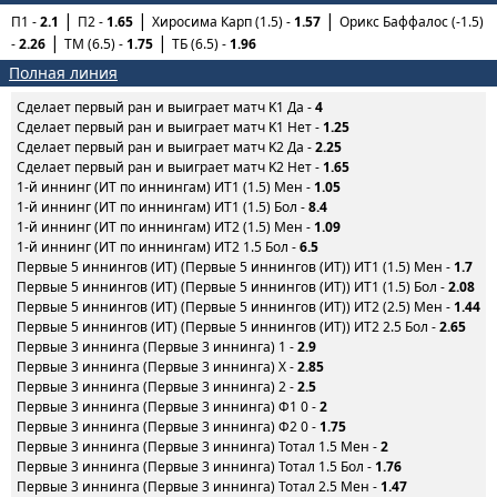
П1 -
2.1
П2 -
1.65
Хиросима Карп (1.5) -
1.57
Орикс Баффалос (-1.5)
-
2.26
ТМ (6.5) -
1.75
ТБ (6.5) -
1.96
Полная линия
Cделает первый ран и выиграет матч K1 Да -
4
Cделает первый ран и выиграет матч K1 Нет -
1.25
Cделает первый ран и выиграет матч K2 Да -
2.25
Cделает первый ран и выиграет матч K2 Нет -
1.65
1-й иннинг (ИТ по иннингам) ИТ1 (1.5) Мен -
1.05
1-й иннинг (ИТ по иннингам) ИТ1 (1.5) Бол -
8.4
1-й иннинг (ИТ по иннингам) ИТ2 (1.5) Мен -
1.09
1-й иннинг (ИТ по иннингам) ИТ2 1.5 Бол -
6.5
Первые 5 иннингов (ИТ) (Первые 5 иннингов (ИТ)) ИТ1 (1.5) Мен -
1.7
Первые 5 иннингов (ИТ) (Первые 5 иннингов (ИТ)) ИТ1 (1.5) Бол -
2.08
Первые 5 иннингов (ИТ) (Первые 5 иннингов (ИТ)) ИТ2 (2.5) Мен -
1.44
Первые 5 иннингов (ИТ) (Первые 5 иннингов (ИТ)) ИТ2 2.5 Бол -
2.65
Первые 3 иннинга (Первые 3 иннинга) 1 -
2.9
Первые 3 иннинга (Первые 3 иннинга) X -
2.85
Первые 3 иннинга (Первые 3 иннинга) 2 -
2.5
Первые 3 иннинга (Первые 3 иннинга) Ф1 0 -
2
Первые 3 иннинга (Первые 3 иннинга) Ф2 0 -
1.75
Первые 3 иннинга (Первые 3 иннинга) Тотал 1.5 Мен -
2
Первые 3 иннинга (Первые 3 иннинга) Тотал 1.5 Бол -
1.76
Первые 3 иннинга (Первые 3 иннинга) Тотал 2.5 Мен -
1.47