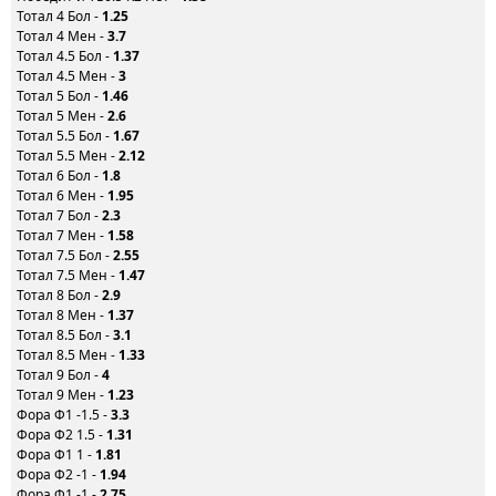
Тотал 4 Бол -
1.25
Тотал 4 Мен -
3.7
Тотал 4.5 Бол -
1.37
Тотал 4.5 Мен -
3
Тотал 5 Бол -
1.46
Тотал 5 Мен -
2.6
Тотал 5.5 Бол -
1.67
Тотал 5.5 Мен -
2.12
Тотал 6 Бол -
1.8
Тотал 6 Мен -
1.95
Тотал 7 Бол -
2.3
Тотал 7 Мен -
1.58
Тотал 7.5 Бол -
2.55
Тотал 7.5 Мен -
1.47
Тотал 8 Бол -
2.9
Тотал 8 Мен -
1.37
Тотал 8.5 Бол -
3.1
Тотал 8.5 Мен -
1.33
Тотал 9 Бол -
4
Тотал 9 Мен -
1.23
Фора Ф1 -1.5 -
3.3
Фора Ф2 1.5 -
1.31
Фора Ф1 1 -
1.81
Фора Ф2 -1 -
1.94
Фора Ф1 -1 -
2.75