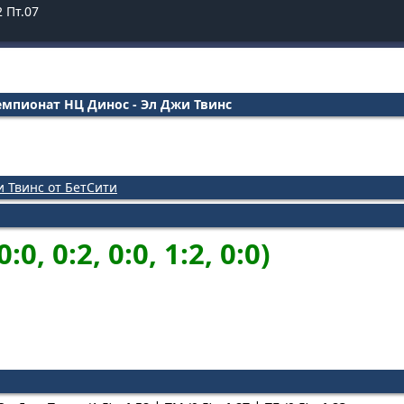
2
Пт.07
емпионат НЦ Динос - Эл Джи Твинс
и Твинс от БетСити
0:0, 0:2, 0:0, 1:2, 0:0)