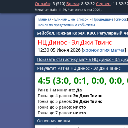
Онлайн
: 5 (510)
Время
:
8
:
32
:
32
Сервер
:
11
:
32
:
3
,
,
Мини-Чат: italia 11:29
Чат: Ангел Ангел 20:21
Главная
-
Ближайшие
[
список
] -
Прошедшие
[
список
]
Поиск по предстоящим событиям
Бейсбол. Южная Корея. KBO. Регулярный ч
НЦ Динос
-
Эл Джи Твинс
12:30 05 Июня 2026 [
хронология матча
]
Показать статистику матча НЦ Динос - Эл Дж
Результат матча НЦ Динос - Эл Джи Твинс
4:5 (3:0, 0:1, 0:0, 0:0, 
Ран в 1-м иннинге:
Да
Гонка до 4 ранов:
Эл Джи Твинс
Гонка до 5 ранов:
Эл Джи Твинс
Гонка до 6 ранов:
никто
Гонка до 7 ранов:
никто
Основная линия